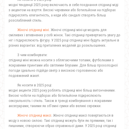
модні тенденції 2025 року включають в себе поєднання спідниці міді
з акцентом на взуття. Високі черевики або ботильйони на підборах
підкреслять елегантність, а кеди або сандалі створять більш
розслаблений стиль.
Жіночі спідниці міні
. Жіночі спідниці міні-це модель для
сміливих і впевнених у собі жінок. Такі спідниці привертають увагу до
ніг і підкреслюють фігуру. У 2025 році спідниці міні будуть актуальні в
різних варіантах: від приталених моделей до розкльошених.
З чим комбінувати:
спідниці міні можна носити з облягаючими топами, футболками з
яскравими принтами або світлими блузами. Для більш прохолодної
погоди ідеально підійде светр з високою горловиною або
подовжений жакет.
Як носити в 2025 році:
модні акценти 2025 року роблять спідниці міні більш витонченими.
Високі чоботи на підборах або ботильйони підкреслюють
сексуальність і стиль. Також в тренді комбінування з яскравими
аксесуарами, такими як об'ємні сумки або великі сережки.
Жіночі спідниці максі
. Жіночі спідниці максі повертаються в
моду з новою силою. Такі спідниці можуть бути як прямими, так і
пишними, створюючи образ справжньої дами. У 2025 році спідниці