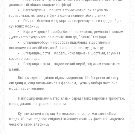
дозволяє їй вільно спадати по фігурі.
Багатоярусна – пошита з трьох-чотирьох ярусів по
горизонталі, які можуть бути з однієї тканини або з різних.
Пачка – балетна спідниця, яка перекочувала в гардероб до
сучасних модниць.
Карго – прямий виріб з безліччю кишень, ремінців і поясом.
Дуже часто зустрічається в стилі мілітарі, "casual" і сафарі.
Спідниця-обруч – прообраз підюбника з дротяними
вставками на легкій сітчастій тканині по всьому діаметру.
Спідниця-шорти – модель, «схрещена» з шортами, зручна і
красиво виглядає.
Спідниця-штани – подовжений виріб, під яким ховаються
штани.
Всі ці моделі відмінно відомі модницям. Щоб
купити жіночу
спідницю
, слід визначитися з фасоном, і успіх у виборі потрібної
моделі гарантований.
Найпоширенішими матеріалами серед таких виробів є трикотаж,
шкіра, джинс і натуральні тканини.
Купити жіночі спідниці Ви можете в інтернет магазині «Дом-
мода». Жіночі недорогі спідниці найпопулярніших фасонів і моделей
чекають своїх власниць.