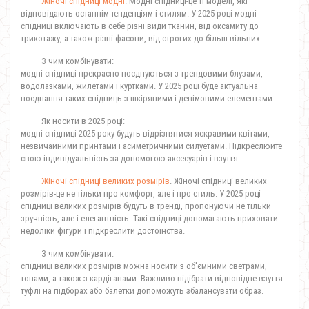
Жіночі спідниці модні
. Модні спідниці-це ті моделі, які
відповідають останнім тенденціям і стилям. У 2025 році модні
спідниці включають в себе різні види тканин, від оксамиту до
трикотажу, а також різні фасони, від строгих до більш вільних.
З чим комбінувати:
модні спідниці прекрасно поєднуються з трендовими блузами,
водолазками, жилетами і куртками. У 2025 році буде актуальна
поєднання таких спідниць з шкіряними і денімовими елементами.
Як носити в 2025 році:
модні спідниці 2025 року будуть відрізнятися яскравими квітами,
незвичайними принтами і асиметричними силуетами. Підкреслюйте
свою індивідуальність за допомогою аксесуарів і взуття.
Жіночі спідниці великих розмірів
. Жіночі спідниці великих
розмірів-це не тільки про комфорт, але і про стиль. У 2025 році
спідниці великих розмірів будуть в тренді, пропонуючи не тільки
зручність, але і елегантність. Такі спідниці допомагають приховати
недоліки фігури і підкреслити достоїнства.
З чим комбінувати:
спідниці великих розмірів можна носити з об'ємними светрами,
топами, а також з кардіганами. Важливо підібрати відповідне взуття-
туфлі на підборах або балетки допоможуть збалансувати образ.