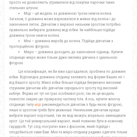
просто не дозволяють утриматися від покупки парочки таких
стильних штучок.
Міді – ця модель за довжиною трохи нижче коліна.
Загалом, її довжина може варіюватися в межах від коліна і до
закінчення литок. Дівчатам з виразно низьким зростом потрібно
правильно вибирати довжину міді юбки. Їм найбільше підійде
довжина трохи нижче коліна.
Міні – довжина виробу до коліна. Підійде дівчатам з
пропорційною фігурою.
Мікро – довжина доходить до закінчення сідниць. Купити
спідницю мікро може тільки дуже смілива дівчина з ідеальною
фігурою.
Ця класифікація, як Ви вже здогадалися, зроблена по довжині
юбки. Відповідна довжина спідниці залежить від форми Ваших ніг і
від Вашого зросту. Максі юбка більше підійде безумовно високим
струнким дівчатам або дівчатам середнього зросту під високий
каблук. Форма ніг тут не грає особливої ролі, так як ця модель
повністю закриє цю прекрасну частину тіла. А ось, купити жіночу
спідницю типу
міді
рекомендується дівчатам з будь-якою фігурою,
лише із зростом треба бути уважніше. Низеньким дівчатам краще
вибрати варіант коротший, так як міді можуть візуально зменшувати
зріст. Це той універсальний варіант, який повинен бути в кожному
гардеробі. Тут слід «пограти» вже з фасоном, який підійде і
сподобається саме Вам. Міні-та мікро-спідниці радимо одягати тільки