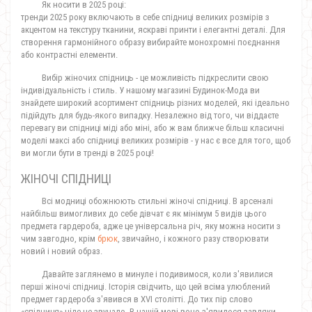
Як носити в 2025 році:
тренди 2025 року включають в себе спідниці великих розмірів з
акцентом на текстуру тканини, яскраві принти і елегантні деталі. Для
створення гармонійного образу вибирайте монохромні поєднання
або контрастні елементи.
Вибір жіночих спідниць - це можливість підкреслити свою
індивідуальність і стиль. У нашому магазині Будинок-Мода ви
знайдете широкий асортимент спідниць різних моделей, які ідеально
підійдуть для будь-якого випадку. Незалежно від того, чи віддаєте
перевагу ви спідниці міді або міні, або ж вам ближче більш класичні
моделі максі або спідниці великих розмірів - у нас є все для того, щоб
ви могли бути в тренді в 2025 році!
ЖІНОЧІ СПІДНИЦІ
Всі модниці обожнюють стильні жіночі спідниці. В арсеналі
найбільш вимогливих до себе дівчат є як мінімум 5 видів цього
предмета гардероба, адже це універсальна річ, яку можна носити з
чим завгодно, крім
брюк
, звичайно, і кожного разу створювати
новий і новий образ.
Давайте заглянемо в минуле і подивимося, коли з'явилися
перші жіночі спідниці. Історія свідчить, що цей всіма улюблений
предмет гардероба з'явився в XVI столітті. До тих пір слово
«спідниця» ніде не звучало. В нашій мові воно з'явилося завдяки