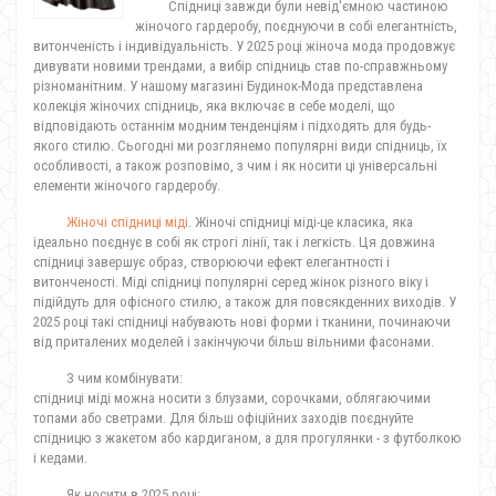
Спідниці завжди були невід'ємною частиною
жіночого гардеробу, поєднуючи в собі елегантність,
витонченість і індивідуальність. У 2025 році жіноча мода продовжує
дивувати новими трендами, а вибір спідниць став по-справжньому
різноманітним. У нашому магазині Будинок-Мода представлена
колекція жіночих спідниць, яка включає в себе моделі, що
відповідають останнім модним тенденціям і підходять для будь-
якого стилю. Сьогодні ми розглянемо популярні види спідниць, їх
особливості, а також розповімо, з чим і як носити ці універсальні
елементи жіночого гардеробу.
Жіночі спідниці міді
. Жіночі спідниці міді-це класика, яка
ідеально поєднує в собі як строгі лінії, так і легкість. Ця довжина
спідниці завершує образ, створюючи ефект елегантності і
витонченості. Міді спідниці популярні серед жінок різного віку і
підійдуть для офісного стилю, а також для повсякденних виходів. У
2025 році такі спідниці набувають нові форми і тканини, починаючи
від приталених моделей і закінчуючи більш вільними фасонами.
З чим комбінувати:
спідниці міді можна носити з блузами, сорочками, облягаючими
топами або светрами. Для більш офіційних заходів поєднуйте
спідницю з жакетом або кардиганом, а для прогулянки - з футболкою
і кедами.
Як носити в 2025 році: