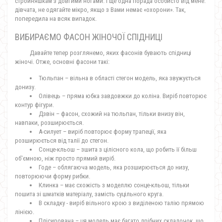
стройняшкам з довгими ногами. І ще одна порада особисто від мене:
дівчата, не одягайте мікро, якщо з Вами немає «охорони». Так,
попередила на всяк випадок.
ВИБИРАЄМО ФАСОН ЖІНОЧОЇ СПІДНИЦІ
Давайте тепер розглянемо, яких фасонів бувають спідниці
жіночі. Отже, основні фасони такі:
Тюльпан – вільна в області стегон модель, яка звужується
донизу.
Олівець – пряма юбка завдовжки до коліна. Виріб повторює
контур фігури.
Дзвін – фасон, схожий на тюльпан, тільки внизу він,
навпаки, розширюється.
А-силует – виріб повторює форму трапеції, яка
розширюється від талії до стегон.
Сонце-кльош – зшита з цілісного кола, що робить її більш
об'ємною, ніж просто прямий виріб.
Годе – облягаюча модель, яка розширюється до низу,
повторюючи форму рибки.
Клинка – має схожість з моделлю сонце-кльош, тільки
пошита зі шматків матеріалу, замість суцільного круга.
В складку - виріб вільного крою з виділеною талію прямою
лінією.
Плісирована – ця модель має багато дрібних складочок, що