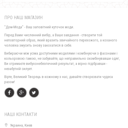
ПРО НАШ МАГАЗИН
"Дом-Мода" - Ваш заповітний куточок моди.
Перед Вами численний вибір, а Ваше завдання - створити той
неповторний образ, який вразить звичайного перехожого, а коханого
чоловіка змусить знову закохатися в себе.
Вибираючи між усіма доступними моделями і комбінуючи з фасонами і
кольоровою гамою, не забувайте, що неправильно скомбінувавши одяг,
Ви отримаєте вибухонебезпечний результат, а вірно підібравши -
незабутній силует.
Вірте, Великий Творець в кожному з нас, давайте створювати чудеса
разом!
НАШІ КОНТАКТИ
Украина, Киев