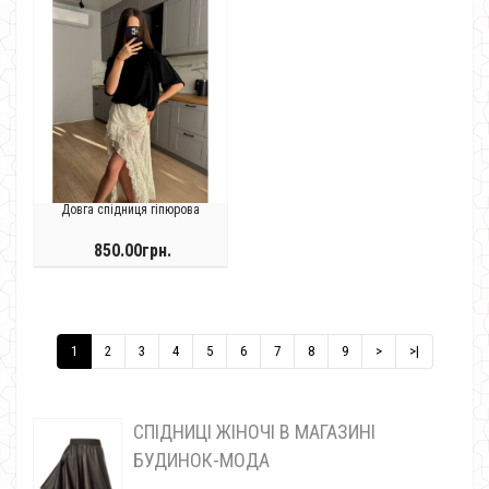
Довга спідниця гіпюрова
850.00грн.
1
2
3
4
5
6
7
8
9
>
>|
СПІДНИЦІ ЖІНОЧІ В МАГАЗИНІ
БУДИНОК-МОДА