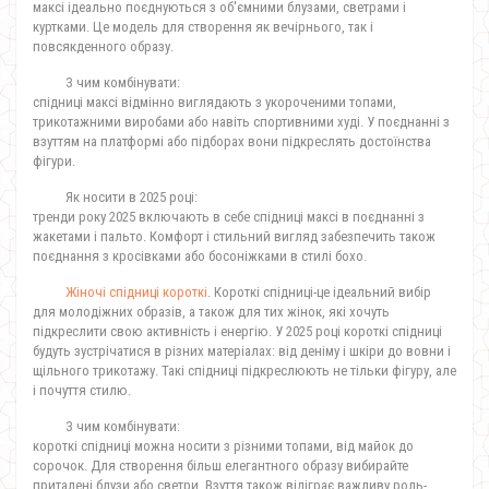
максі ідеально поєднуються з об'ємними блузами, светрами і
куртками. Це модель для створення як вечірнього, так і
повсякденного образу.
З чим комбінувати:
спідниці максі відмінно виглядають з укороченими топами,
трикотажними виробами або навіть спортивними худі. У поєднанні з
взуттям на платформі або підборах вони підкреслять достоїнства
фігури.
Як носити в 2025 році:
тренди року 2025 включають в себе спідниці максі в поєднанні з
жакетами і пальто. Комфорт і стильний вигляд забезпечить також
поєднання з кросівками або босоніжками в стилі бохо.
Жіночі спідниці короткі
. Короткі спідниці-це ідеальний вибір
для молодіжних образів, а також для тих жінок, які хочуть
підкреслити свою активність і енергію. У 2025 році короткі спідниці
будуть зустрічатися в різних матеріалах: від деніму і шкіри до вовни і
щільного трикотажу. Такі спідниці підкреслюють не тільки фігуру, але
і почуття стилю.
З чим комбінувати:
короткі спідниці можна носити з різними топами, від майок до
сорочок. Для створення більш елегантного образу вибирайте
приталені блузи або светри. Взуття також відіграє важливу роль-