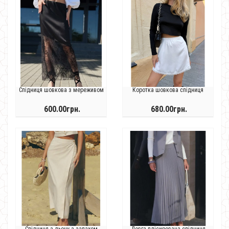
Спідниця шовкова з мереживом
Коротка шовкова спідниця
600.00грн.
680.00грн.
Спідниця з льону з запахом
Довга плісирована спідниця