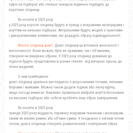
туфлі на підборах або стильні снікерси відмінно підійдуть до
коротких спідниць.
Як носити в 2025 році:
у 2025 році короткі спідниці будуть в тренді з яскравими аксесуарами і
взуттям на низьких підборах. Актуальними будуть моделі з принтами
і декоративними елементами, які додадуть образу індивідуальності.
Жіночі спідниці довгі
. Довгі спідниці-це втілення жіночності і
витонченості. Вони можуть бути як прямими, так і об'ємними,
створюючи вишукані образи. У 2025 році спідниці довжини до
підлоги будуть представлені в різних стилях - від вечірніх суконь до
літніх моделей.
З чим комбінувати:
довгі спідниці ідеально виглядають з укороченими топами, легкими
блузами і майками. Можна також додати піджак або легку куртку,
якщо погода вимагає. Важливо правильно вибрати взуття-босоніжки
на високих підборах або чоботи зроблять ваш образ завершеним.
Як носити в 2025 році:
тренди 2025 року віддають перевагу яскравим тканинам і аксесуарам,
таким як великі ремені або об'ємні сумки. У поєднанні з легким літнім
топом, довга спідниця створить романтичний і повітряний образ.