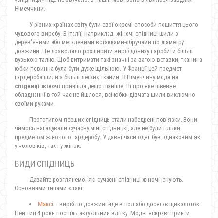
Німеччини.
У різних країнах світу були свої окремі способи пошиття цього
чудового виробу. В Італії, наприклад, жіночі спідниці шили з
дерев'яними або металевими вставками-обручами по діаметру
довжини. Це дозволяло розширити виріб донизу і зробити більш
вузькою талію. Щоб витримати такі значні за вагою вставки, тканина
юбки повинна була бути дуже щільною. У Франції цей предмет
гардероба шили з більш легких тканин. В Німеччину мода на
спідниці жіночі
прийшла дещо пізніше. Ні про яке швейне
обладнанні в той час не йшлося, всі юбки дівчата шили виключно
своїми руками.
Прототипом перших спідниць стали набедрені пов'язки. Вони
чимось нагадували сучасну міні спідницю, але не були тільки
предметом жіночого гардеробу. У давні часи одяг був однаковим як
у чоловіків, так і у жінок.
ВИДИ СПІДНИЦЬ
Давайте розглянемо, які сучасні спідниці жіночі існують.
Основними типами є такі:
Максі
– виріб по довжині йде в пол або досягає щиколоток.
Цей тип 4 роки поспіль актуальний влітку. Модні яскраві принти