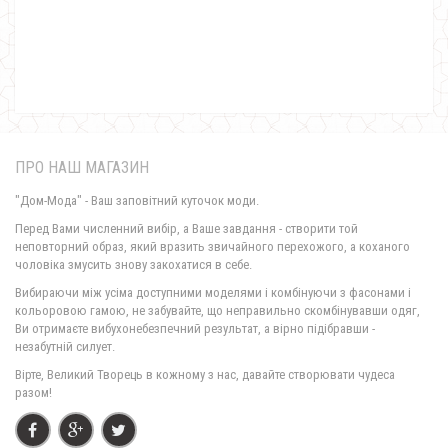
Жіночий модний класичний жилет чорного кольору
390.00грн.
ПРО НАШ МАГАЗИН
"Дом-Мода" - Ваш заповітний куточок моди.
Перед Вами численний вибір, а Ваше завдання - створити той
неповторний образ, який вразить звичайного перехожого, а коханого
чоловіка змусить знову закохатися в себе.
Стильний жіночий класичний піджак з мереживом
Вибираючи між усіма доступними моделями і комбінуючи з фасонами і
660.00грн.
кольоровою гамою, не забувайте, що неправильно скомбінувавши одяг,
Ви отримаєте вибухонебезпечний результат, а вірно підібравши -
незабутній силует.
Вірте, Великий Творець в кожному з нас, давайте створювати чудеса
разом!