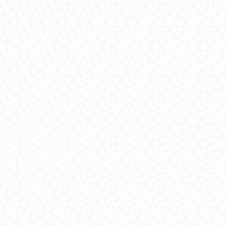
Класичний жіночий піджак з трикотажу "Лючія"
510.00грн.
Жіночий модний класичний костюм c брюками "АЛ"
970.00грн.