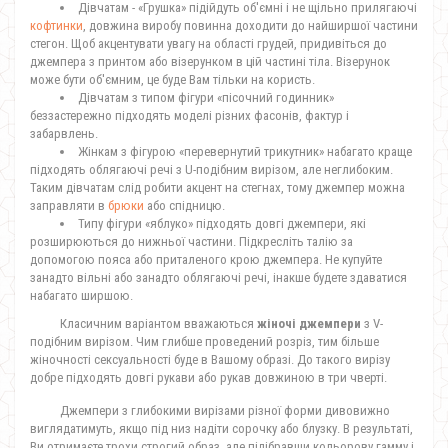
Дівчатам - «Грушка» підійдуть об'ємні і не щільно прилягаючі
кофтинки
, довжина виробу повинна доходити до найширшої частини
стегон. Щоб акцентувати увагу на області грудей, придивіться до
джемпера з принтом або візерунком в цій частині тіла. Візерунок
може бути об'ємним, це буде Вам тільки на користь.
Дівчатам з типом фігури «пісочний годинник»
беззастережно підходять моделі різних фасонів, фактур і
забарвлень.
Жінкам з фігурою «перевернутий трикутник» набагато краще
підходять облягаючі речі з U-подібним вирізом, але неглибоким.
Таким дівчатам слід робити акцент на стегнах, тому джемпер можна
заправляти в
брюки
або спідницю.
Типу фігури «яблуко» підходять довгі джемпери, які
розширюються до нижньої частини. Підкресліть талію за
допомогою пояса або приталеного крою джемпера. Не купуйте
занадто вільні або занадто облягаючі речі, інакше будете здаватися
набагато ширшою.
Класичним варіантом вважаються
жіночі джемпери
з V-
подібним вирізом. Чим глибше проведений розріз, тим більше
жіночності сексуальності буде в Вашому образі. До такого вирізу
добре підходять довгі рукави або рукав довжиною в три чверті.
Джемпери з глибокими вирізами різної форми дивовижно
виглядатимуть, якщо під низ надіти сорочку або блузку. В результаті,
Ви отримаєте трохи строгий образ, але підібравши кольорову гамму і