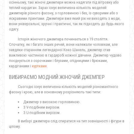
осінньому, такі жіночі джемпери можна надягати під вітровку або
теплий кардиган. Зараз існує величезна кількість моделей
джемперів різного фасону, з горловиною і без, із суворими або з
яскравими принтами. Джемпери вже який рік не виходять з моди,
вони універсальні, зручні і практичні, так як підходять до будь-якого
одягу.
Історія жіночого джемпера починається з 19 століття.
Спочатку, як і багато інших речей, вони належали чоловікам, але
завдяки старанням легендарної Коко Шанель, джемпер став
важливою частиною в гардеробі кожної дівчини. Джемпер чудово
поєднується з сорочками і блузами, спідницями і брюками,
кардіганами і
куртками
.
ВИБИРАЄМО МОДНИЙ ЖІНОЧИЙ ДЖЕМПЕР
Сьогодні існує величезна кількість моделей різноманітного
фасону і крою, але в основному розрізняють такі типи:
Джемпер з високою горловиною.
З V-подібним вирізом.
З U-подібним вирізом.
В виборі джемпера слід спиратися на тип зовнішності і фігури в
цілому.