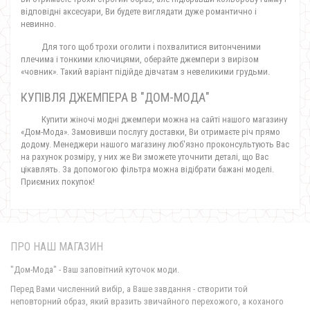
відповідні аксесуари, Ви будете виглядати дуже романтично і
невинно.
Для того щоб трохи оголити і похвалитися витонченими
плечима і тонкими ключицями, оберайте джемпери з вирізом
«човник». Такий варіант підійде дівчатам з невеликими грудьми.
КУПІВЛЯ ДЖЕМПЕРА В "ДОМ-МОДА"
Купити жіночі модні джемпери можна на сайті нашого магазину
«Дом-Мода». Замовивши послугу доставки, Ви отримаєте річ прямо
додому. Менеджери нашого магазину люб'язно проконсультують Вас
на рахунок розміру, у них же Ви зможете уточнити деталі, що Вас
цікавлять. За допомогою фільтра можна відібрати бажані моделі.
Приємних покупок!
ПРО НАШ МАГАЗИН
"Дом-Мода" - Ваш заповітний куточок моди.
Перед Вами численний вибір, а Ваше завдання - створити той
неповторний образ, який вразить звичайного перехожого, а коханого