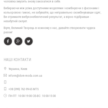
чоловіка змусить знову закохатися в себе.
Вибираючи між усіма доступними моделями і комбінуючи з фасонами і
кольоровою гамою, не забувайте, що неправильно скомбінувавши одяг,
Ви отримаєте вибухонебезпечний результат, а вірно підібравши -
незабутній силует.
Вірте, Великий Творець в кожному з нас, давайте створювати чудеса
разом!
НАШІ КОНТАКТИ
Украина, Киев
inform@dom-moda.com.ua
+38 (099) 762-99-65 MTS
ПН-ПТ: 10:00-19:00 СБ-ВС: 10:00-15:00