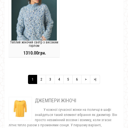
Теплий жіночий светр з високим
горлом
1310.00грн.
1
2
3
4
5
6
>
>|
ДЖЕМПЕРИ ЖІНОЧІ
У кожної сучасної жінки на поличці в шафі
знайдеться такий елемент вбрання як джемпер. Він
просто незамінний восени і взимку, коли згасає
літнє тепло разом з променями сонця. У першому варіанті,