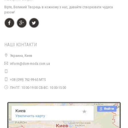
Вірте, Великий Творець в кожному з нас, давайте створювати чудеса
В'язаний теплий кардиган великого розміру із хомутом "Ліл"
разом!
700.00грн.
НАШІ КОНТАКТИ
Украина, Киев
inform@dom-moda.com.ua
+38 (099) 762-99-65 MTS
Жіночий теплий в'язаний кардиган великого розміру
ПН-ПТ: 10:00-19:00 СБ-ВС: 10:00-15:00
900.00грн.