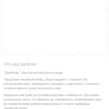
Теплий в'язаний светр з довгим рукавом
1270.00грн.
ПРО НАШ МАГАЗИН
"Дом-Мода" - Ваш заповітний куточок моди.
Перед Вами численний вибір, а Ваше завдання - створити той
неповторний образ, який вразить звичайного перехожого, а коханого
чоловіка змусить знову закохатися в себе.
Вибираючи між усіма доступними моделями і комбінуючи з фасонами і
Теплий в'язаний кардиган на флісі
кольоровою гамою, не забувайте, що неправильно скомбінувавши одяг,
630.00грн.
Ви отримаєте вибухонебезпечний результат, а вірно підібравши -
незабутній силует.