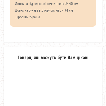
Довжина від верхньої точки плеча UN=56 см
Довжина рукава від горловини UN=61 см
Виробник Україна.
Товари, які можуть бути Вам цікаві