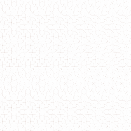
Стильний теплий в'язаний светр
1430.00грн.