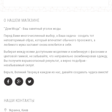
О НАШЕМ МАГАЗИНЕ
"Дом-Мода" - Ваш заветный уголок моды.
Перед Вами многочисленный выбор, а Ваша задача - создать тот
неповторимый образ, который впечатлит обычного прохожего, а
любимого мужа заставит снова влюбится в себя.
Короткая зимняя куртка женская
Выбирая между всеми доступными моделями и комбинируя с фасонами и
790.00грн.
цветовой гаммой, не забывайте, что неправильно скомбинировав одежду,
Вы получите взрывоопасный результат, а верно подобрав -
незабываемый силуэт.
Верьте, Великий Творец в каждом из нас, давайте создавать чудеса вместе!
НАШИ КОНТАКТЫ
Украина, Киев