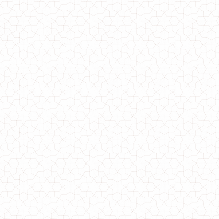
Женская короткая юбка с воланами
650.00грн.