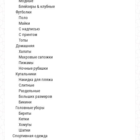
Модные
Блейзеры & клубные
Футболки
Поло
Майки
С надписью
С принтом
Топы
Домашняя
Халаты
Махровые сапожки
Пижамы
Ночные рубашки
Купальники
Накидка для пляжа
Слитные
Раздельные
Больших размеров
Бикини
Головные уборы
Береты
Кепки
Хомуты
Шапки
Спортивная одежда