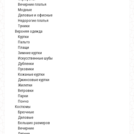
Вечерние платья
Модные
Деловые и офисные
Недорогие платья
Туники
Верхняя одежда
Куртки
Пальто
Плащи
Зимние куртки
Искусственные шубы
Дубленки
Пуховики
Кожаные куртки
Джинсовые куртки
Жилетки
Ветровки
Парки
Пончо
Костюмы
Брючные
Деловые
Больших размеров
Вечерние
Летние