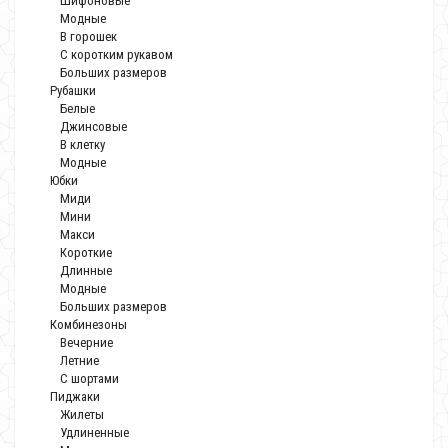
Шифоновые
Модные
В горошек
С коротким рукавом
Больших размеров
Рубашки
Белые
Джинсовые
В клетку
Модные
Юбки
Миди
Мини
Макси
Короткие
Длинные
Модные
Больших размеров
Комбинезоны
Вечерние
Летние
С шортами
Пиджаки
Жилеты
Удлиненные