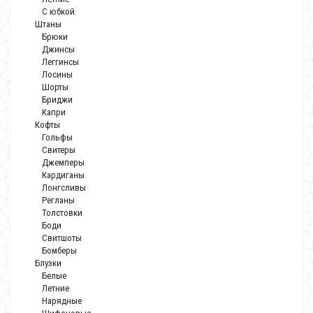
С юбкой
Штаны
Брюки
Джинсы
Леггинсы
Лосины
Шорты
Бриджи
Капри
Кофты
Гольфы
Свитеры
Джемперы
Кардиганы
Лонгсливы
Регланы
Толстовки
Боди
Свитшоты
Бомберы
Блузки
Белые
Летние
Нарядные