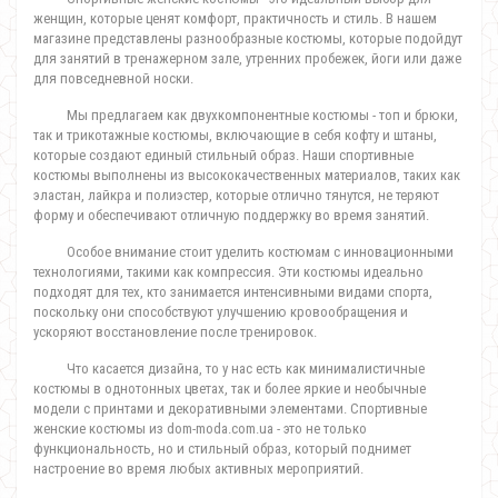
женщин, которые ценят комфорт, практичность и стиль. В нашем
магазине представлены разнообразные костюмы, которые подойдут
для занятий в тренажерном зале, утренних пробежек, йоги или даже
для повседневной носки.
Мы предлагаем как двухкомпонентные костюмы - топ и брюки,
так и трикотажные костюмы, включающие в себя кофту и штаны,
которые создают единый стильный образ. Наши спортивные
костюмы выполнены из высококачественных материалов, таких как
эластан, лайкра и полиэстер, которые отлично тянутся, не теряют
форму и обеспечивают отличную поддержку во время занятий.
Особое внимание стоит уделить костюмам с инновационными
технологиями, такими как компрессия. Эти костюмы идеально
подходят для тех, кто занимается интенсивными видами спорта,
поскольку они способствуют улучшению кровообращения и
ускоряют восстановление после тренировок.
Что касается дизайна, то у нас есть как минималистичные
костюмы в однотонных цветах, так и более яркие и необычные
модели с принтами и декоративными элементами. Спортивные
женские костюмы из dom-moda.com.ua - это не только
функциональность, но и стильный образ, который поднимет
настроение во время любых активных мероприятий.