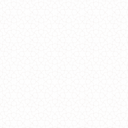
Ангоровое платье с воротником хомут
1310.00грн.