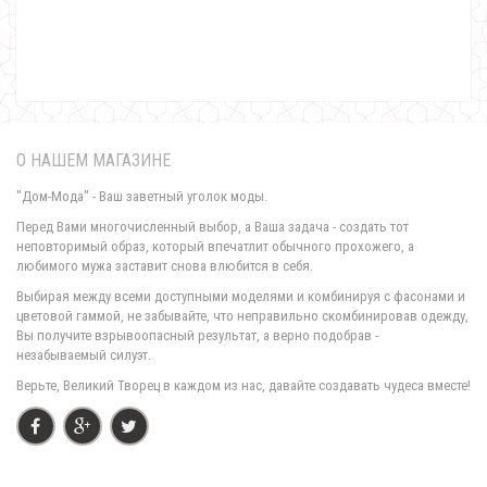
Летнее деловое женское платье для офиса
500.00грн.
О НАШЕМ МАГАЗИНЕ
"Дом-Мода" - Ваш заветный уголок моды.
Перед Вами многочисленный выбор, а Ваша задача - создать тот
неповторимый образ, который впечатлит обычного прохожего, а
любимого мужа заставит снова влюбится в себя.
Выбирая между всеми доступными моделями и комбинируя с фасонами и
цветовой гаммой, не забывайте, что неправильно скомбинировав одежду,
Вы получите взрывоопасный результат, а верно подобрав -
незабываемый силуэт.
Верьте, Великий Творец в каждом из нас, давайте создавать чудеса вместе!
Летнее деловое платье женское большого размера
780.00грн.