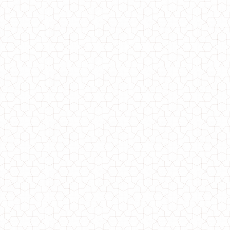
Женское деловое платье футляр с геометрическими вставками
750.00грн.
Женское деловое платье большого размера
680.00грн.