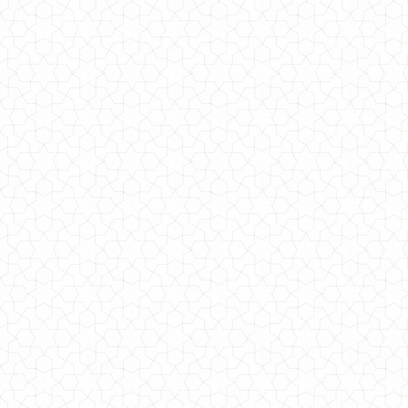
750.00грн.
Черная зимняя куртка женская длинная
1060.00грн.