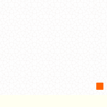
Длинная куртка пальто зимняя
1630.00грн.
Длинная зимняя куртка на кнопках оверсайз
960.00грн.