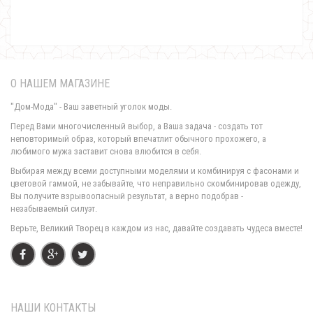
О НАШЕМ МАГАЗИНЕ
"Дом-Мода" - Ваш заветный уголок моды.
Перед Вами многочисленный выбор, а Ваша задача - создать тот
неповторимый образ, который впечатлит обычного прохожего, а
любимого мужа заставит снова влюбится в себя.
Длинная зимняя куртка на синтепоне
Выбирая между всеми доступными моделями и комбинируя с фасонами и
1350.00грн.
цветовой гаммой, не забывайте, что неправильно скомбинировав одежду,
Вы получите взрывоопасный результат, а верно подобрав -
незабываемый силуэт.
Верьте, Великий Творец в каждом из нас, давайте создавать чудеса вместе!
НАШИ КОНТАКТЫ