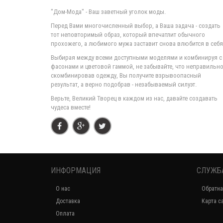
"Дом-Мода" - Ваш заветный уголок моды.
Перед Вами многочисленный выбор, а Ваша задача - создать
тот неповторимый образ, который впечатлит обычного
прохожего, а любимого мужа заставит снова влюбится в себя
Выбирая между всеми доступными моделями и комбинируя с
фасонами и цветовой гаммой, не забывайте, что неправильн
скомбинировав одежду, Вы получите взрывоопасный
результат, а верно подобрав - незабываемый силуэт.
Верьте, Великий Творец в каждом из нас, давайте создавать
чудеса вместе!
ИНФОРМАЦИЯ
СЛУЖБ
О нас
Обратна
Доставка
Карта с
Оплата