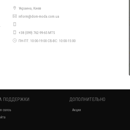
Украина, Киев
inform@dom-moda.com.ua
.
Летний костюм женский лен
+38 (099) 762-99-65 MTS
950.00грн.
о
ПН-ПТ: 10:00-19:00 СБ-ВС: 10:00-15:00
А ПОДДЕРЖКИ
ДОПОЛНИТЕЛЬНО
я связь
Акции
айта