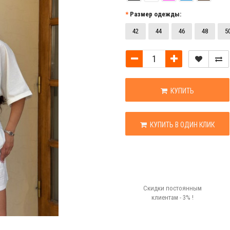
Размер одежды:
42
44
46
48
5
КУПИТЬ
КУПИТЬ В ОДИН КЛИК
Скидки постоянным
клиентам - 3% !