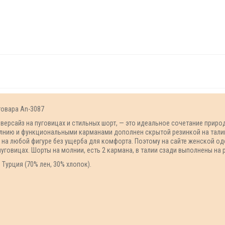
товара An-3087
версайз на пуговицах и стильных шорт, — это идеальное сочетание прир
олнию и функциональными карманами дополнен скрытой резинкой на тали
у на любой фигуре без ущерба для комфорта. Поэтому на сайте женской
уговицах. Шорты на молнии, есть 2 кармана, в талии сзади выполнены на р
 Турция (70% лен, 30% хлопок).