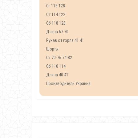
Ог 118 128
От 114 122
Об 118 128
Длина 67 70
Рукав от горла 41 41
Шорты:
От 70-76 74-82
Об 110 114
Длина 40 41
Производитель Украина.