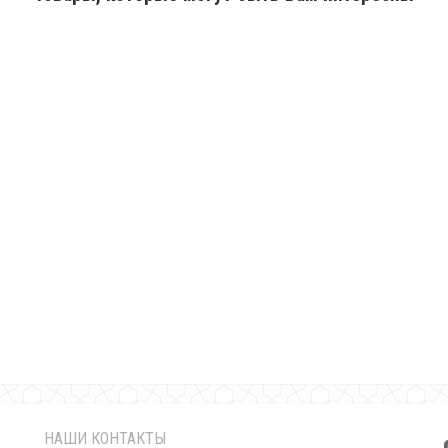
Женский костюм с юбкой до колена большого размера
790.00грн.
НАШИ КОНТАКТЫ