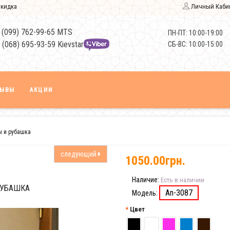
кидка
Личный Каби
 (099) 762-99-65 MTS
ПН-ПТ: 10:00-19:00
 (068) 695-93-59 Kievstar
СБ-ВС: 10:00-15:00
ЗЫВЫ
АКЦИИ
ы и рубашка
следующий
1050.00грн.
Наличие:
Есть в наличии
РУБАШКА
An-3087
Модель:
Цвет