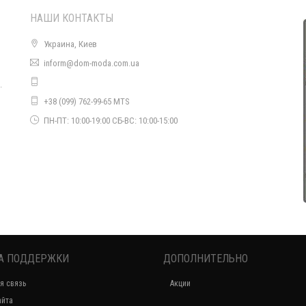
НАШИ КОНТАКТЫ
Украина, Киев
inform@dom-moda.com.ua
.
Женский летний трикотажный костюм с юбкой
+38 (099) 762-99-65 MTS
570.00грн.
о
ПН-ПТ: 10:00-19:00 СБ-ВС: 10:00-15:00
А ПОДДЕРЖКИ
ДОПОЛНИТЕЛЬНО
Модный женский костюм летний с юбкой
я связь
Акции
780.00грн.
650.00грн.
айта