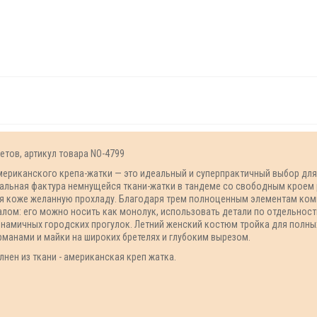
етов, артикул товара NO-4799
мериканского крепа-жатки — это идеальный и суперпрактичный выбор дл
альная фактура немнущейся ткани-жатки в тандеме со свободным кроем 
ря коже желанную прохладу. Благодаря трем полноценным элементам ком
ом: его можно носить как монолук, использовать детали по отдельности
динамичных городских прогулок. Летний женский костюм тройка для полн
рманами и майки на широких бретелях и глубоким вырезом.
нен из ткани - американская креп жатка.