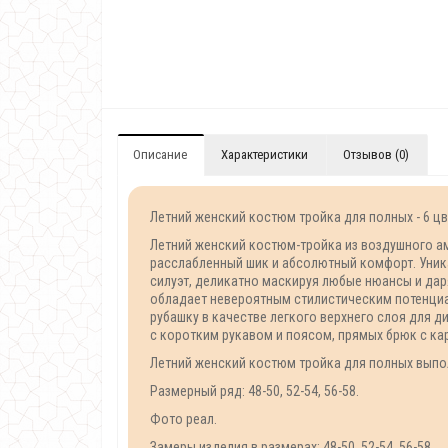
Описание
Характеристики
Отзывов (0)
Летний женский костюм тройка для полных - 6 цв
Летний женский костюм-тройка из воздушного а
расслабленный шик и абсолютный комфорт. Уник
силуэт, деликатно маскируя любые нюансы и да
обладает невероятным стилистическим потенциал
рубашку в качестве легкого верхнего слоя для 
с коротким рукавом и поясом, прямых брюк с ка
Летний женский костюм тройка для полных выпол
Размерный ряд: 48-50, 52-54, 56-58.
Фото реал.
Замеры изделия в размерах: 48-50, 52-54, 56-58