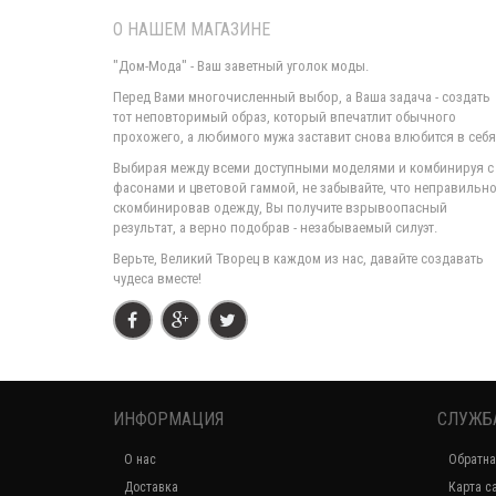
О НАШЕМ МАГАЗИНЕ
"Дом-Мода" - Ваш заветный уголок моды.
Перед Вами многочисленный выбор, а Ваша задача - создать
тот неповторимый образ, который впечатлит обычного
прохожего, а любимого мужа заставит снова влюбится в себя
Выбирая между всеми доступными моделями и комбинируя с
фасонами и цветовой гаммой, не забывайте, что неправильн
скомбинировав одежду, Вы получите взрывоопасный
результат, а верно подобрав - незабываемый силуэт.
Верьте, Великий Творец в каждом из нас, давайте создавать
чудеса вместе!
ИНФОРМАЦИЯ
СЛУЖБ
О нас
Обратна
Доставка
Карта с