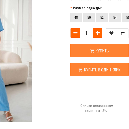
Размер одежды:
48
50
52
54
5
КУПИТЬ
КУПИТЬ В ОДИН КЛИК
Скидки постоянным
клиентам - 3% !