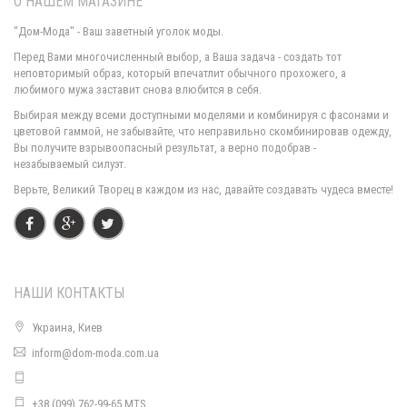
О НАШЕМ МАГАЗИНЕ
"Дом-Мода" - Ваш заветный уголок моды.
Перед Вами многочисленный выбор, а Ваша задача - создать тот
неповторимый образ, который впечатлит обычного прохожего, а
любимого мужа заставит снова влюбится в себя.
Женские кожаные лосины с высокой талией
Выбирая между всеми доступными моделями и комбинируя с фасонами и
580.00грн.
цветовой гаммой, не забывайте, что неправильно скомбинировав одежду,
Вы получите взрывоопасный результат, а верно подобрав -
незабываемый силуэт.
Верьте, Великий Творец в каждом из нас, давайте создавать чудеса вместе!
НАШИ КОНТАКТЫ
Украина, Киев
inform@dom-moda.com.ua
Женские кожаные леггинсы лосины зимние
600.00грн.
+38 (099) 762-99-65 MTS