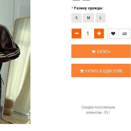
Размер одежды:
S
M
L
КУПИТЬ
КУПИТЬ В ОДИН КЛИК
Скидки постоянным
клиентам - 3% !