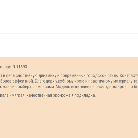
овару IN-11693
т в себе спортивную динамику и современный городской стиль. Контрас
ь более эффектной. Благодаря удобному крою и практичному материалу т
кожаный бомбер с лампасами. Модель выполнена в свободном крое, по б
ала - мягкая, качественная эко-кожа + подкладка.