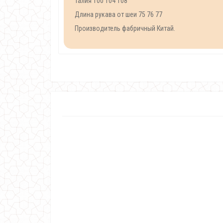
Талия 100 104 108
Длина рукава от шеи 75 76 77
Производитель фабричный Китай.