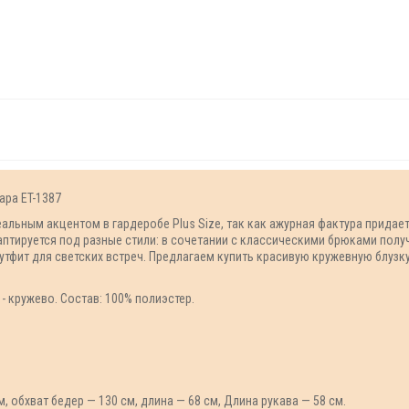
ара ET-1387
еальным акцентом в гардеробе Plus Size, так как ажурная фактура придае
птируется под разные стили: в сочетании с классическими брюками получ
фит для светских встреч. Предлагаем купить красивую кружевную блузк
- кружево. Состав: 100% полиэстер.
м, обхват бедер — 130 см, длина — 68 см, Длина рукава — 58 см.