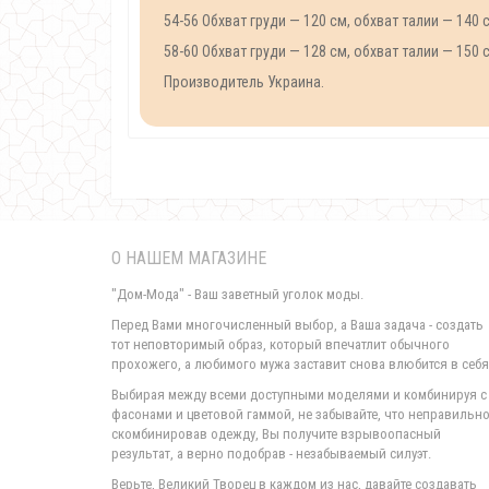
54-56 Обхват груди — 120 см, обхват талии — 140 
58-60 Обхват груди — 128 см, обхват талии — 150 
Производитель Украина.
О НАШЕМ МАГАЗИНЕ
"Дом-Мода" - Ваш заветный уголок моды.
Перед Вами многочисленный выбор, а Ваша задача - создать
тот неповторимый образ, который впечатлит обычного
прохожего, а любимого мужа заставит снова влюбится в себя
Выбирая между всеми доступными моделями и комбинируя с
фасонами и цветовой гаммой, не забывайте, что неправильн
скомбинировав одежду, Вы получите взрывоопасный
результат, а верно подобрав - незабываемый силуэт.
Верьте, Великий Творец в каждом из нас, давайте создавать