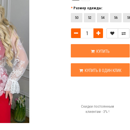
Размер одежды:
50
52
54
56
5
КУПИТЬ
КУПИТЬ В ОДИН КЛИК
Скидки постоянным
клиентам - 3% !