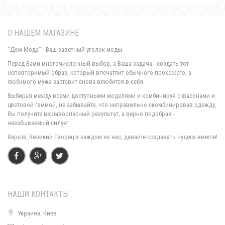
О НАШЕМ МАГАЗИНЕ
"Дом-Мода" - Ваш заветный уголок моды.
Перед Вами многочисленный выбор, а Ваша задача - создать тот
неповторимый образ, который впечатлит обычного прохожего, а
любимого мужа заставит снова влюбится в себя.
Красивый женский брючный костюм для офиса
Выбирая между всеми доступными моделями и комбинируя с фасонами и
1020.00грн.
цветовой гаммой, не забывайте, что неправильно скомбинировав одежду,
Вы получите взрывоопасный результат, а верно подобрав -
незабываемый силуэт.
Верьте, Великий Творец в каждом из нас, давайте создавать чудеса вместе!
НАШИ КОНТАКТЫ
Украина, Киев