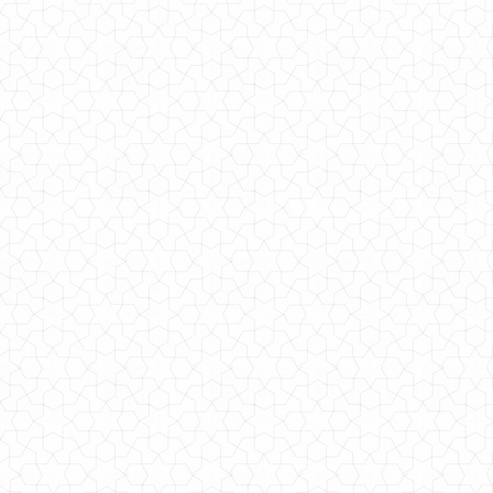
Красивый брючный костюм женский в деловом стиле
1480.00грн.