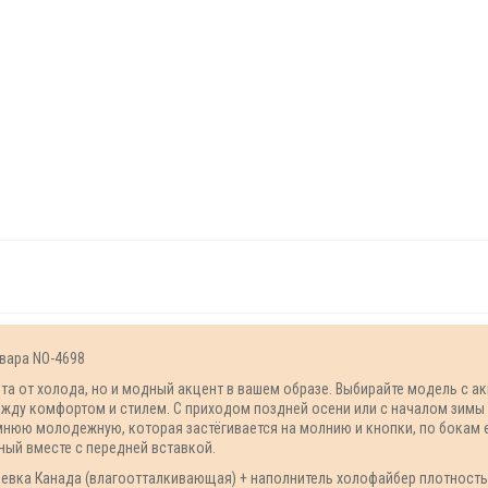
овара NO-4698
та от холода, но и модный акцент в вашем образе. Выбирайте модель с 
между комфортом и стилем. С приходом поздней осени или с началом зим
нюю молодежную, которая застёгивается на молнию и кнопки, по бокам е
ый вместе с передней вставкой.
щевка Канада (влагоотталкивающая) + наполнитель холофайбер плотность