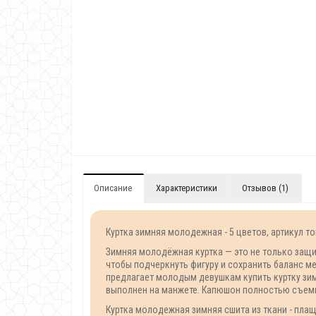
Описание
Характеристики
Отзывов (1)
Куртка зимняя молодежная - 5 цветов, артикул т
Зимняя молодёжная куртка — это не только защи
чтобы подчеркнуть фигуру и сохранить баланс 
предлагает молодым девушкам купить куртку зим
выполнен на манжете. Капюшон полностью съемн
Куртка молодежная зимняя сшита из ткани - пла