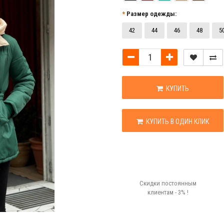
Размер одежды:
42
44
46
48
5
КУПИТЬ
КУПИТЬ В ОДИН КЛИК
Скидки постоянным
клиентам - 3% !