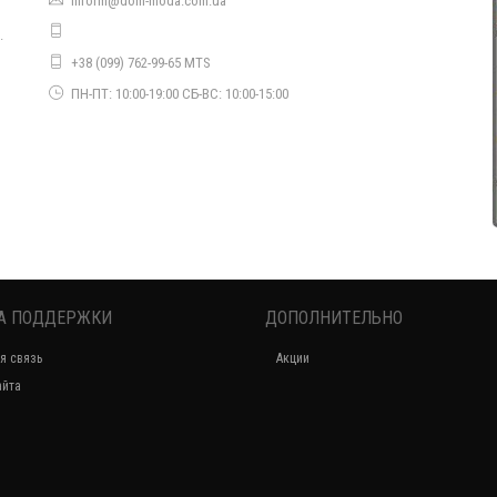
inform@dom-moda.com.ua
.
Зимняя куртка для девушек с натуральным мехом
+38 (099) 762-99-65 MTS
1380.00грн.
о
ПН-ПТ: 10:00-19:00 СБ-ВС: 10:00-15:00
А ПОДДЕРЖКИ
ДОПОЛНИТЕЛЬНО
Молодежная зимняя куртка удлиненного кроя
я связь
Акции
1140.00грн.
айта