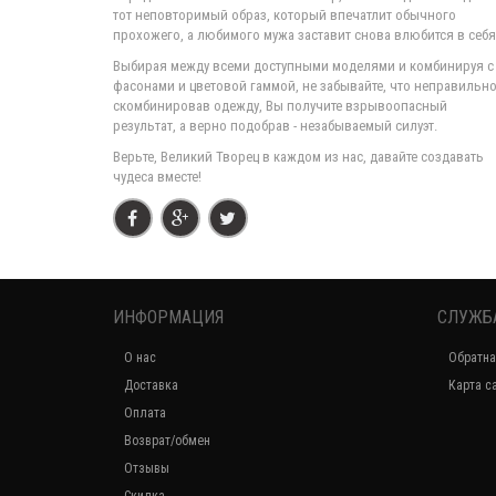
тот неповторимый образ, который впечатлит обычного
прохожего, а любимого мужа заставит снова влюбится в себя
Выбирая между всеми доступными моделями и комбинируя с
фасонами и цветовой гаммой, не забывайте, что неправильн
скомбинировав одежду, Вы получите взрывоопасный
результат, а верно подобрав - незабываемый силуэт.
Верьте, Великий Творец в каждом из нас, давайте создавать
чудеса вместе!
ИНФОРМАЦИЯ
СЛУЖБ
О нас
Обратна
Доставка
Карта с
Оплата
Возврат/обмен
Отзывы