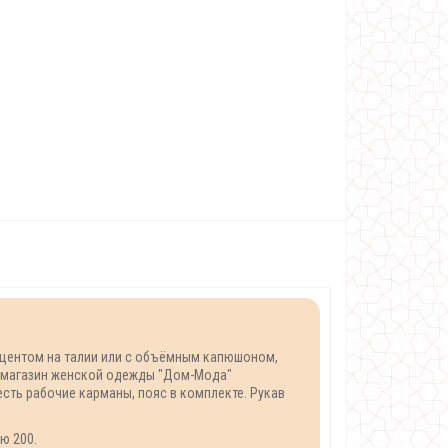
акцентом на талии или с объёмным капюшоном,
ы магазин женской одежды "Дом-Мода"
сть рабочие карманы, пояс в комплекте. Рукав
ю 200.