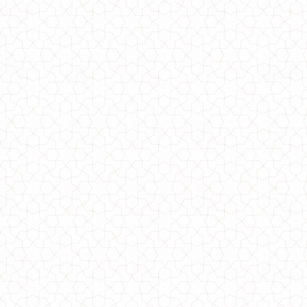
Длинное модное платье красного и черного цвета для полных
950.00грн.