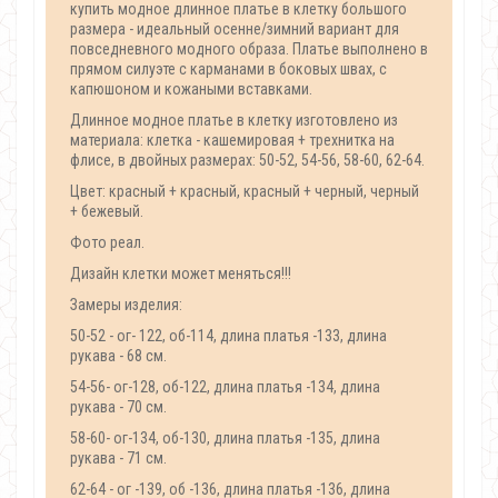
купить модное длинное платье в клетку большого
размера - идеальный осенне/зимний вариант для
повседневного модного образа. Платье выполнено в
прямом силуэте с карманами в боковых швах, с
капюшоном и кожаными вставками.
Длинное модное платье в клетку изготовлено из
материала: клетка - кашемировая + трехнитка на
флисе, в двойных размерах: 50-52, 54-56, 58-60, 62-64.
Цвет: красный + красный, красный + черный, черный
+ бежевый.
Фото реал.
Дизайн клетки может меняться!!!
Замеры изделия:
50-52 - ог- 122, об-114, длина платья -133, длина
рукава - 68 см.
54-56- ог-128, об-122, длина платья -134, длина
рукава - 70 см.
58-60- ог-134, об-130, длина платья -135, длина
рукава - 71 см.
62-64 - ог -139, об -136, длина платья -136, длина