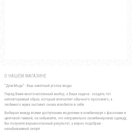
Модное длинное платье рубашка на пуговицах
800.00грн.
О НАШЕМ МАГАЗИНЕ
"Дом-Мода" - Ваш заветный уголок моды.
Перед Вами многочисленный выбор, а Ваша задача - создать тот
неповторимый образ, который впечатлит обычного прохожего, а
любимого мужа заставит снова влюбится в себя.
Модное длинное трикотажное платье с капюшоном
Выбирая между всеми доступными моделями и комбинируя с фасонами и
710.00грн.
цветовой гаммой, не забывайте, что неправильно скомбинировав одежду,
Вы получите взрывоопасный результат, а верно подобрав -
незабываемый силуэт.