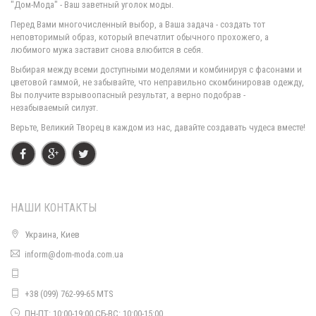
"Дом-Мода" - Ваш заветный уголок моды.
Перед Вами многочисленный выбор, а Ваша задача - создать тот
неповторимый образ, который впечатлит обычного прохожего, а
любимого мужа заставит снова влюбится в себя.
Модный трикотажный свитшот женский
Выбирая между всеми доступными моделями и комбинируя с фасонами и
730.00грн.
цветовой гаммой, не забывайте, что неправильно скомбинировав одежду,
Вы получите взрывоопасный результат, а верно подобрав -
незабываемый силуэт.
Модный женский свитер свитшот
Верьте, Великий Творец в каждом из нас, давайте создавать чудеса вместе!
420.00грн.
НАШИ КОНТАКТЫ
Украина, Киев
inform@dom-moda.com.ua
+38 (099) 762-99-65 MTS
Женский модный белый свитшот с принтом
ПН-ПТ: 10:00-19:00 СБ-ВС: 10:00-15:00