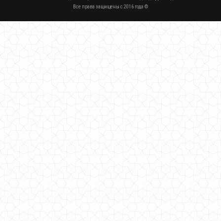
Все права защищены c 2016 года ©
Модный свитшот женский "Цветы"
550.00грн.
Модный женский свитшот олени
640.00грн.