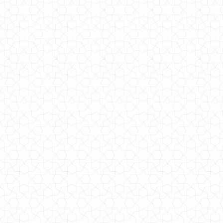
Модный свитшот женский с принтом
600.00грн.