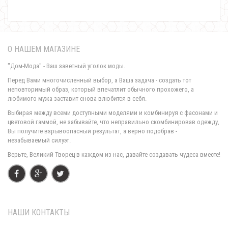
О НАШЕМ МАГАЗИНЕ
"Дом-Мода" - Ваш заветный уголок моды.
Перед Вами многочисленный выбор, а Ваша задача - создать тот
неповторимый образ, который впечатлит обычного прохожего, а
любимого мужа заставит снова влюбится в себя.
Недорогая женская футболка с надписью
Выбирая между всеми доступными моделями и комбинируя с фасонами и
300.00грн.
цветовой гаммой, не забывайте, что неправильно скомбинировав одежду,
Вы получите взрывоопасный результат, а верно подобрав -
незабываемый силуэт.
Верьте, Великий Творец в каждом из нас, давайте создавать чудеса вместе!
НАШИ КОНТАКТЫ