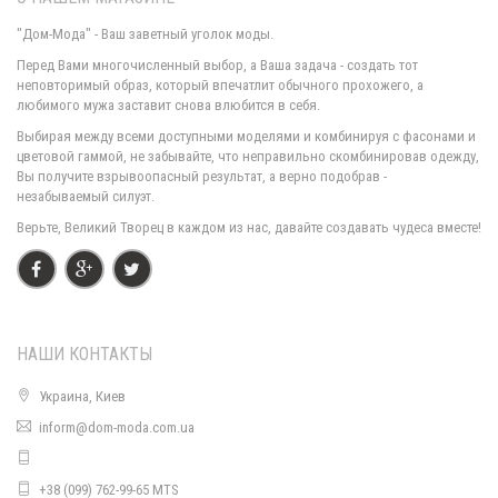
"Дом-Мода" - Ваш заветный уголок моды.
Перед Вами многочисленный выбор, а Ваша задача - создать тот
неповторимый образ, который впечатлит обычного прохожего, а
любимого мужа заставит снова влюбится в себя.
Новогоднее платье с пайетками с длинным рукавом
Выбирая между всеми доступными моделями и комбинируя с фасонами и
1000.00грн.
цветовой гаммой, не забывайте, что неправильно скомбинировав одежду,
Вы получите взрывоопасный результат, а верно подобрав -
незабываемый силуэт.
Верьте, Великий Творец в каждом из нас, давайте создавать чудеса вместе!
НАШИ КОНТАКТЫ
Украина, Киев
inform@dom-moda.com.ua
Женское новогоднее платье снегурочки
1100.00грн.
+38 (099) 762-99-65 MTS