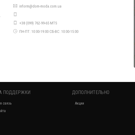
inform@dom-moda.com.ua
.
Модный летний женский сарафан с разрезами
+38 (099) 762-99-65 MTS
660.00грн.
о
ПН-ПТ: 10:00-19:00 СБ-ВС: 10:00-15:00
Летний яркий сарафан с воланами
380.00грн.
А ПОДДЕРЖКИ
ДОПОЛНИТЕЛЬНО
я связь
Акции
айта
Женский летний сарафан в пол в горошек
720.00грн.