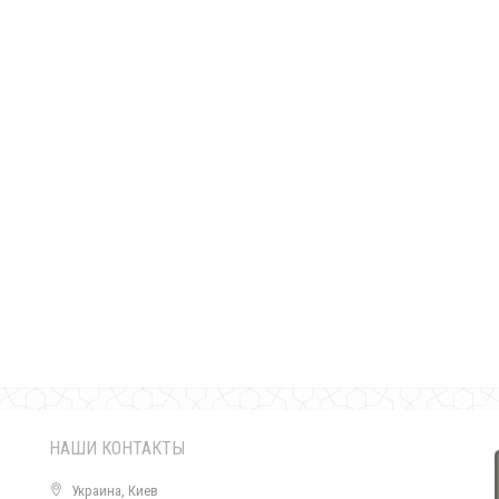
Женский летний сарафан до колена большого размера
570.00грн.
НАШИ КОНТАКТЫ
Украина, Киев