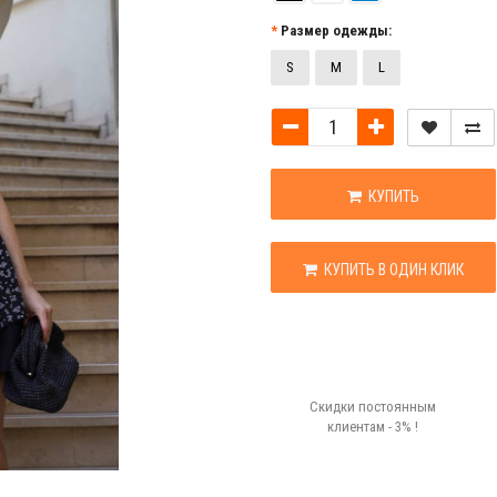
Размер одежды:
S
M
L
КУПИТЬ
КУПИТЬ В ОДИН КЛИК
Скидки постоянным
клиентам - 3% !