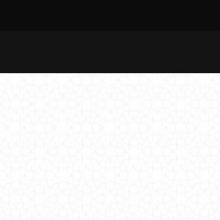
Женский летний сарафан в цветочный принт
750.00грн.