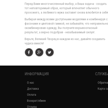
Перед Вами многочисленный выбор, а Ваша задача - создать
тот неповторимый образ, который впечатлит обычного
прохожего, а любимого мужа заставит снова влюбится в себя
Выбирая между всеми доступными моделями и комбинируя с
фасонами и цветовой гаммой, не забывайте, что неправильн
скомбинировав одежду, Вы получите взрывоопасный
результат, а верно подобрав - незабываемый силуэт.
Верьте, Великий Творец в каждом из нас, давайте создавать
чудеса вместе!
ИНФОРМАЦИЯ
СЛУЖБ
О нас
Обратна
Доставка
Карта с
Оплата
Возврат/обмен
Отзывы