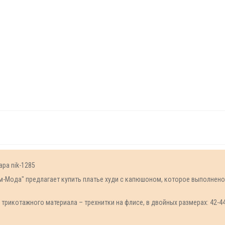
ара nik-1285
ом-Мода" предлагает купить платье худи с капюшоном, которое выполнен
рикотажного материала – трехнитки на флисе, в двойных размерах: 42-44, 