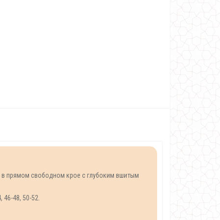
о в прямом свободном крое с глубоким вшитым
46-48, 50-52.