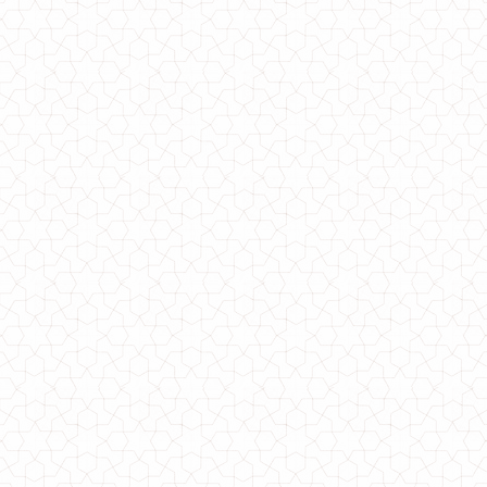
Спортивное платье худи с капюшоном
840.00грн.