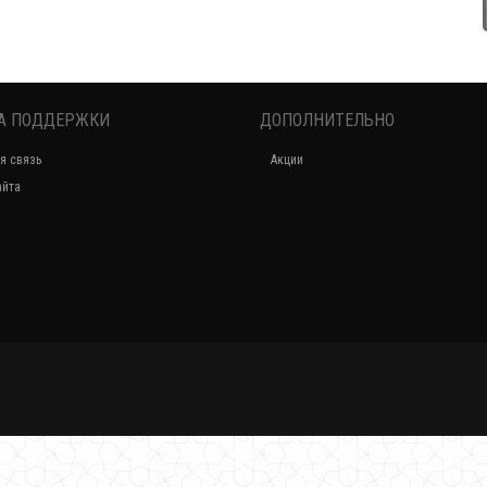
А ПОДДЕРЖКИ
ДОПОЛНИТЕЛЬНО
Теплое платье худи большого размера
я связь
Акции
850.00грн.
айта
Платье худи оверсайз
1140.00грн.