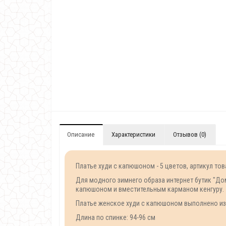
Описание
Характеристики
Отзывов (0)
Платье худи с капюшоном - 5 цветов, артикул тов
Для модного зимнего образа интернет бутик "Д
капюшоном и вместительным карманом кенгуру.
Платье женское худи с капюшоном выполнено из т
Длина по спинке: 94-96 см