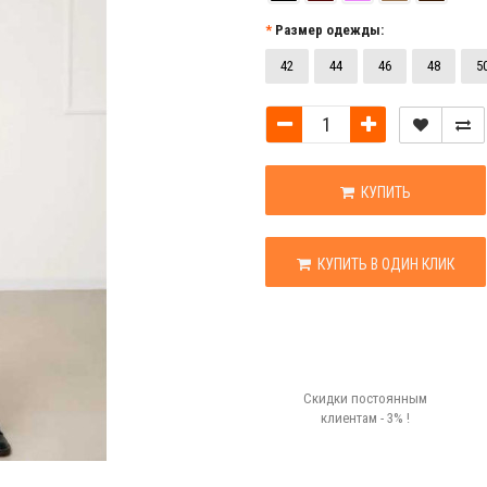
Размер одежды:
42
44
46
48
5
КУПИТЬ
КУПИТЬ В ОДИН КЛИК
Скидки постоянным
клиентам - 3% !