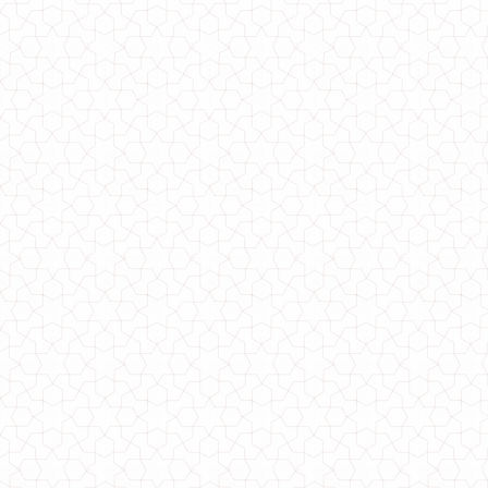
Стильная зимняя куртка женская удлиненная
1060.00грн.