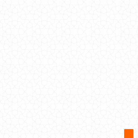
Стильная трикотажная юбка клеш миди большого размера
820.00грн.
Трикотажная юбка с лампасами