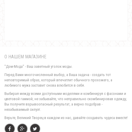
Трикотажная юбка с молнией сзади
460.00грн.
О НАШЕМ МАГАЗИНЕ
"Дом-Мода" - Ваш заветный уголок моды.
Перед Вами многочисленный выбор, а Ваша задача - создать тот
неповторимый образ, который впечатлит обычного прохожего, а
любимого мужа заставит снова влюбится в себя.
Трикотажная юбка до колена большого размера
Выбирая между всеми доступными моделями и комбинируя с фасонами и
500.00грн.
цветовой гаммой, не забывайте, что неправильно скомбинировав одежду,
Вы получите взрывоопасный результат, а верно подобрав -
незабываемый силуэт.
Верьте, Великий Творец в каждом из нас, давайте создавать чудеса вместе!