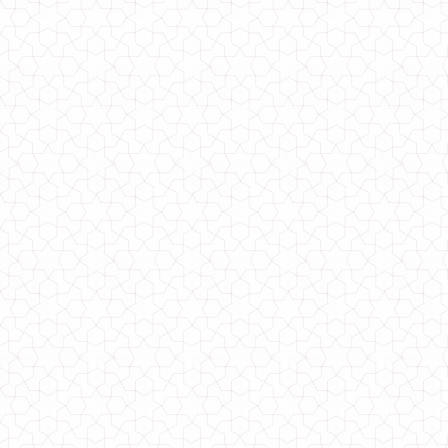
Трикотажная юбка миди большого размера
650.00грн.
Трикотажная юбка миди для полных
600.00грн.