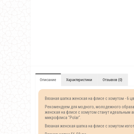
Описание
Характеристики
Отзывов (0)
Вязаная шапка женская на флисе с хомутом - 6 цв
Рекомендуем для модного, молодежного образа н
женская на флисе с хомутом станут идеальным а
микрофлиса "Polar".
Вязаная женская шапка на флисе с хомутом изгот