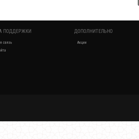
Вязаная модная шапка
450.00грн.
А ПОДДЕРЖКИ
ДОПОЛНИТЕЛЬНО
я связь
Акции
айта
Женская вязаная шапка из шерсти
430.00грн.