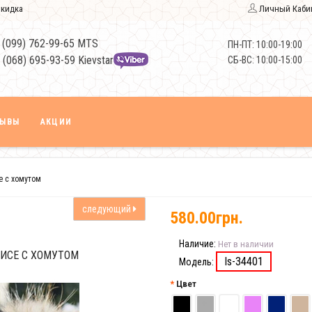
кидка
Личный Каби
 (099) 762-99-65 MTS
ПН-ПТ: 10:00-19:00
 (068) 695-93-59 Kievstar
СБ-ВС: 10:00-15:00
ЗЫВЫ
АКЦИИ
е с хомутом
следующий
580.00грн.
Наличие:
Нет в наличии
ИСЕ С ХОМУТОМ
Is-34401
Модель:
Цвет