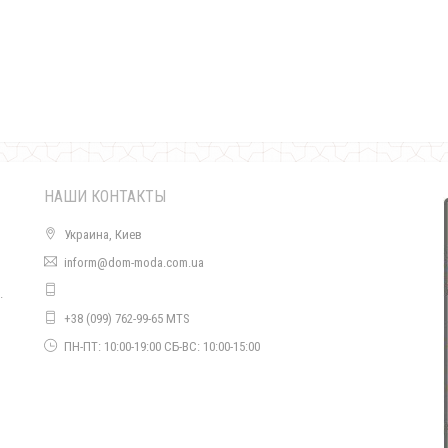
Зимняя вязаная шапка с натуральным помпоном
490.00грн.
Женская вязаная шапка на флисе с помпоном
НАШИ КОНТАКТЫ
460.00грн.
Украина, Киев
inform@dom-moda.com.ua
.
+38 (099) 762-99-65 MTS
о
ПН-ПТ: 10:00-19:00 СБ-ВС: 10:00-15:00