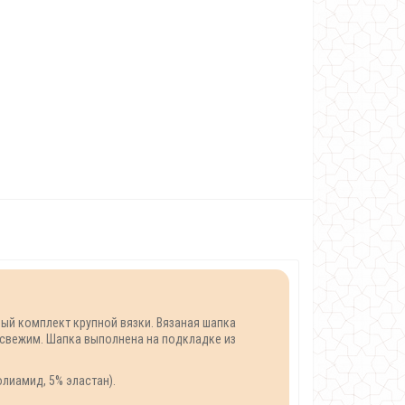
ый комплект крупной вязки. Вязаная шапка
и свежим. Шапка выполнена на подкладке из
олиамид, 5% эластан).