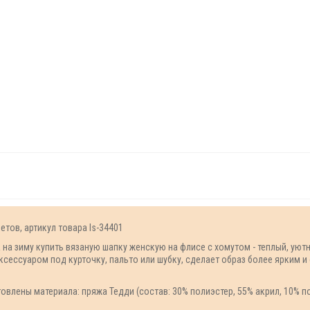
етов, артикул товара Is-34401
а зиму купить вязаную шапку женскую на флисе с хомутом - теплый, уютн
ксессуаром под курточку, пальто или шубку, сделает образ более ярким 
овлены материала: пряжа Тедди (состав: 30% полиэстер, 55% акрил, 10% п