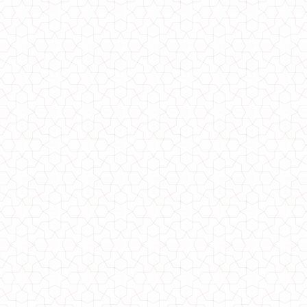
Вязаная женская шапка
440.00грн.
Молодежная вязаная шапка Balenciaga
350.00грн.