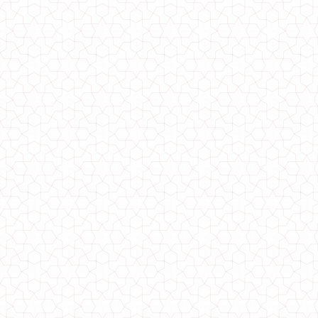
Женская черная юбка миди
560.00грн.
Черная женская юбка солнце "Kєysi"
480.00грн.