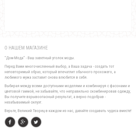
420.00грн.
О НАШЕМ МАГАЗИНЕ
"Дом-Мода" - Ваш заветный уголок моды.
Перед Вами многочисленный выбор, а Ваша задача - создать тот
неповторимый образ, который впечатлит обычного прохожего, а
любимого мужа заставит снова влюбится в себя.
Кружевная черная юбка женская
Выбирая между всеми доступными моделями и комбинируя с фасонами и
710.00грн.
цветовой гаммой, не забывайте, что неправильно скомбинировав одежду,
Вы получите взрывоопасный результат, а верно подобрав -
незабываемый силуэт.
Верьте, Великий Творец в каждом из нас, давайте создавать чудеса вместе!