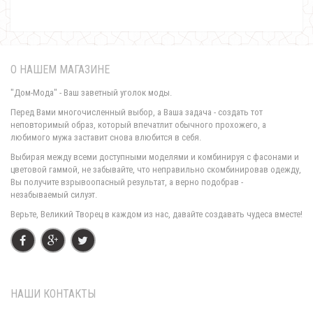
О НАШЕМ МАГАЗИНЕ
"Дом-Мода" - Ваш заветный уголок моды.
Перед Вами многочисленный выбор, а Ваша задача - создать тот
неповторимый образ, который впечатлит обычного прохожего, а
любимого мужа заставит снова влюбится в себя.
Яркая зимняя куртка пальто женская
Выбирая между всеми доступными моделями и комбинируя с фасонами и
1550.00грн.
1200.00грн.
цветовой гаммой, не забывайте, что неправильно скомбинировав одежду,
Вы получите взрывоопасный результат, а верно подобрав -
незабываемый силуэт.
Верьте, Великий Творец в каждом из нас, давайте создавать чудеса вместе!
НАШИ КОНТАКТЫ