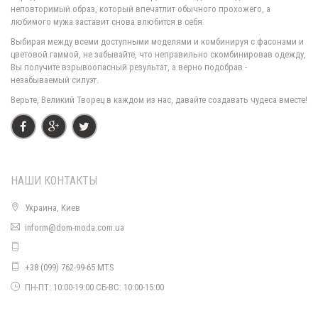
неповторимый образ, который впечатлит обычного прохожего, а
любимого мужа заставит снова влюбится в себя.
Модный трикотажный реглан женский
Выбирая между всеми доступными моделями и комбинируя с фасонами и
420.00грн.
цветовой гаммой, не забывайте, что неправильно скомбинировав одежду,
Вы получите взрывоопасный результат, а верно подобрав -
незабываемый силуэт.
Верьте, Великий Творец в каждом из нас, давайте создавать чудеса вместе!
НАШИ КОНТАКТЫ
Украина, Киев
inform@dom-moda.com.ua
Модный женский джемпер с меховыми помпонами
490.00грн.
+38 (099) 762-99-65 MTS
ПН-ПТ: 10:00-19:00 СБ-ВС: 10:00-15:00