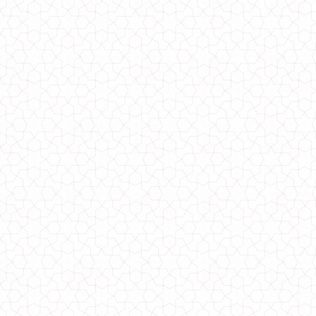
Модный женский кардиган букле
850.00грн.
Женский модный полушубок со вставками из кожи
1130.00грн.