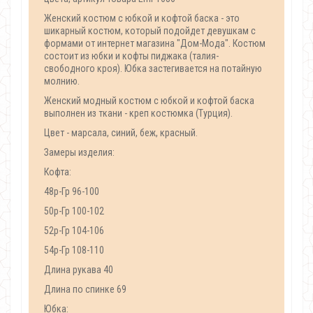
Женский костюм с юбкой и кофтой баска - это
шикарный костюм, который подойдет девушкам с
формами от интернет магазина "Дом-Мода". Костюм
состоит из юбки и кофты пиджака (талия-
свободного кроя). Юбка застегивается на потайную
молнию.
Женский модный костюм с юбкой и кофтой баска
выполнен из ткани - креп костюмка (Турция).
Цвет - марсала, синий, беж, красный.
Замеры изделия:
Кофта:
48р-Гр 96-100
50р-Гр 100-102
52р-Гр 104-106
54р-Гр 108-110
Длина рукава 40
Длина по спинке 69
Юбка: