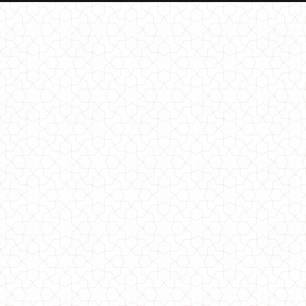
730.00грн.
Модный женский кардиган халат с поясом
560.00грн.