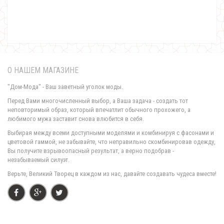
Женский молодежный костюм с шортами и майкой
570.00грн.
О НАШЕМ МАГАЗИНЕ
"Дом-Мода" - Ваш заветный уголок моды.
Перед Вами многочисленный выбор, а Ваша задача - создать тот
неповторимый образ, который впечатлит обычного прохожего, а
любимого мужа заставит снова влюбится в себя.
Выбирая между всеми доступными моделями и комбинируя с фасонами и
цветовой гаммой, не забывайте, что неправильно скомбинировав одежду,
Вы получите взрывоопасный результат, а верно подобрав -
незабываемый силуэт.
Молодежный женский джинсовый костюм большого размера
Верьте, Великий Творец в каждом из нас, давайте создавать чудеса вместе!
900.00грн.