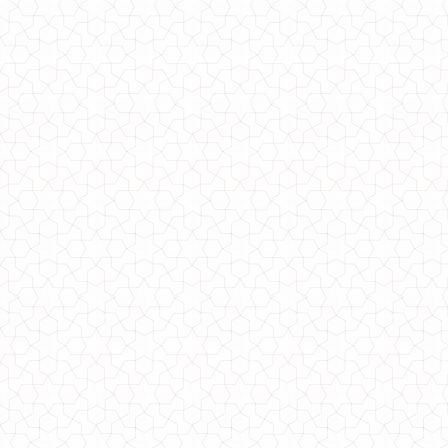
Женский летний однотонный костюм с шортами
630.00грн.
Нарядный женский летний однотонный сарафан
440.00грн.