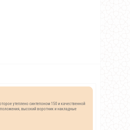
которое утеплено синтепоном 150 и качественной
сположения, высокий воротник и накладные