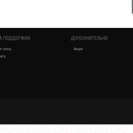
А ПОДДЕРЖКИ
ДОПОЛНИТЕЛЬНО
Замшевое стильное женское платье с рукавом
я связь
Акции
720.00грн.
айта
Стильное платье женское с открытыми плечами "Candys"
370.00грн.
Стильное женское платье в классическом стиле с брошкой
520.00грн.
Стильное платье женское с кружевным рукавом
490.00грн.