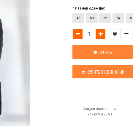
Размер одежды:
48
50
52
54
S
КУПИТЬ
КУПИТЬ В ОДИН КЛИК
Скидки постоянным
клиентам - 3% !