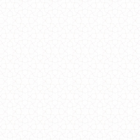
Женское стильное пальто с пышной юбкой и поясом
1310.00грн.
930.00грн.
Женское стильное платье с черным фатином
770.00грн.