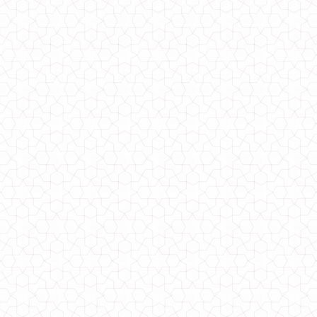
Стильное женское платье с накидкой
700.00грн.