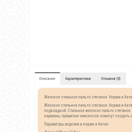
Описание
Характеристики
Отзывов (0)
Женское стильное пальто стеганое. Норма и батал
Женское стильное пальто стеганое. Норма и бата
подкладкой. Стильное женское пальто стеганое.
карманы, пришитые наискосок помогут создать с
Параметры изделия в норме и батал: