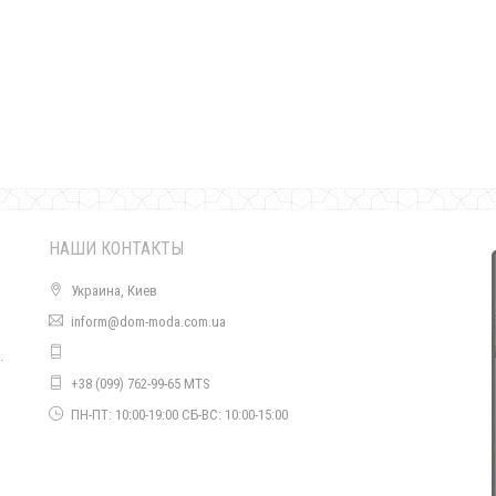
Стильное платье женское большого размера
1150.00грн.
690.00грн.
НАШИ КОНТАКТЫ
Украина, Киев
inform@dom-moda.com.ua
.
Стильное длинное платье женское с капюшоном
+38 (099) 762-99-65 MTS
840.00грн.
620.00грн.
о
ПН-ПТ: 10:00-19:00 СБ-ВС: 10:00-15:00