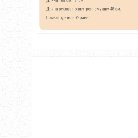
Длина 108 см 114см
Длина рукава по внутреннему шву 48 см.
Производитель Украина.