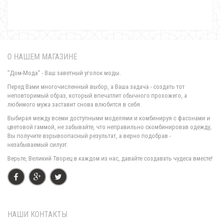
О НАШЕМ МАГАЗИНЕ
"Дом-Мода" - Ваш заветный уголок моды.
Перед Вами многочисленный выбор, а Ваша задача - создать тот
неповторимый образ, который впечатлит обычного прохожего, а
любимого мужа заставит снова влюбится в себя.
Трикотажный спортивный костюм женский "Молодежный"
Выбирая между всеми доступными моделями и комбинируя с фасонами и
730.00грн.
цветовой гаммой, не забывайте, что неправильно скомбинировав одежду,
Вы получите взрывоопасный результат, а верно подобрав -
незабываемый силуэт.
Верьте, Великий Творец в каждом из нас, давайте создавать чудеса вместе!
НАШИ КОНТАКТЫ