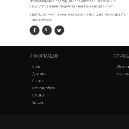
скомбинировав одежду, Вы получите взрывоопасный
результат, а верно подобрав - незабываемый силуэт.
Верьте, Великий Творец в каждом из нас, давайте создавать
чудеса вместе!
ИНФОРМАЦИЯ
СЛУЖБ
О нас
Обратна
Доставка
Карта с
Оплата
Возврат/обмен
Отзывы
Скидка