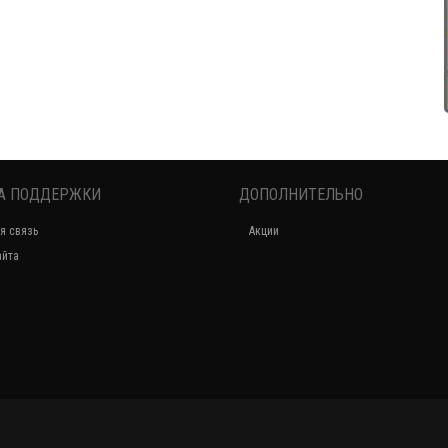
А ПОДДЕРЖКИ
ДОПОЛНИТЕЛЬНО
Женские спортивные штаны для полных девушек
я связь
Акции
550.00грн.
айта