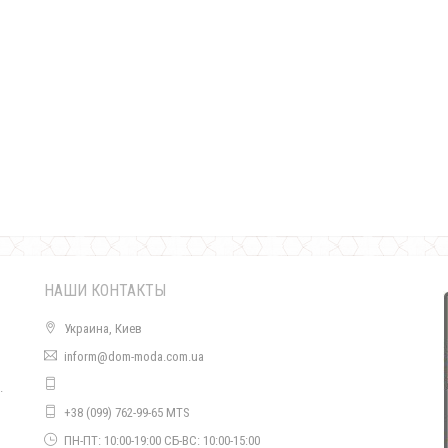
Качественные женские спортивные штаны "Трикотаж"
510.00грн.
НАШИ КОНТАКТЫ
Украина, Киев
inform@dom-moda.com.ua
.
Стильные женские спортивные штаны с полосками
+38 (099) 762-99-65 MTS
520.00грн.
о
ПН-ПТ: 10:00-19:00 СБ-ВС: 10:00-15:00