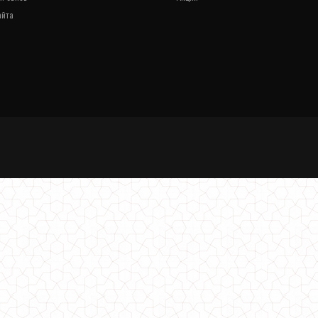
2140.00грн.
айта
Зимний спортивный костюм женский "Winter Sport"
940.00грн.