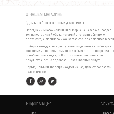
О НАШЕМ МАГАЗИНЕ
"Дом-Мода" - Ваш заветный уголок моды.
Перед Вами многочисленный выбор, а Ваша задача - создать
тот неповторимый образ, который впечатлит обычного
прохожего, а любимого мужа заставит снова влюбится в себя
Выбирая между всеми доступными моделями и комбинируя с
фасонами и цветовой гаммой, не забывайте, что неправильн
скомбинировав одежду, Вы получите взрывоопасный
результат, а верно подобрав - незабываемый силуэт.
Верьте, Великий Творец в каждом из нас, давайте создавать
чудеса вместе!
ИНФОРМАЦИЯ
СЛУЖБ
О нас
Обратна