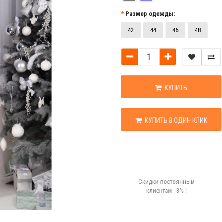
Размер одежды:
42
44
46
48
КУПИТЬ
КУПИТЬ В ОДИН КЛИК
Скидки постоянным
клиентам - 3% !