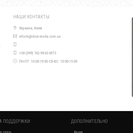
НАШИ КОНТАКТЫ
Украина, Киев
inform@dom-moda.com.ua
.
Женский зимний спортивный костюм двойка с мехом овчина
+38 (099) 762-99-65 MTS
2180.00грн.
о
ПН-ПТ: 10:00-19:00 СБ-ВС: 10:00-15:00
А ПОДДЕРЖКИ
ДОПОЛНИТЕЛЬНО
Зимний женский спортивный костюм
я связь
Акции