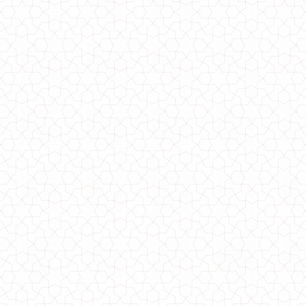
Теплый зимний женский костюм "Плейн милитари"
1050.00грн.
Женский теплый зимний костюм двойка на овчине
2310.00грн.