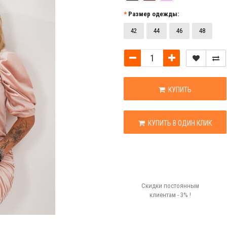
Размер одежды:
42
44
46
48
КУПИТЬ
КУПИТЬ В ОДИН КЛИК
Скидки постоянным
клиентам - 3% !