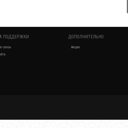
А ПОДДЕРЖКИ
ДОПОЛНИТЕЛЬНО
Бархатное платье с разрезом спереди
я связь
Акции
490.00грн.
айта
Вечернее бархатное платье для девушек