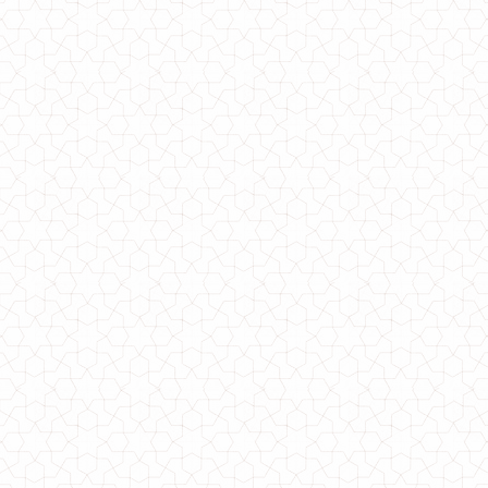
750.00грн.
Женское бархатное короткое платье
750.00грн.