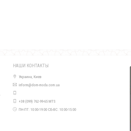
Бархатное вечернее платье со вставками из сетки
850.00грн.
НАШИ КОНТАКТЫ
Украина, Киев
inform@dom-moda.com.ua
.
Бархатное женское платье с баской
+38 (099) 762-99-65 MTS
490.00грн.
о
ПН-ПТ: 10:00-19:00 СБ-ВС: 10:00-15:00