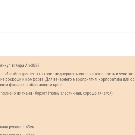
ртикул товара An-3038
ный выбор для тех, кто хочет подчеркнуть свою изысканность и чувство
ие роскоши и комфорта. Для вечернего мероприятия, корпоратива или о
кавом фонарик в облегающем крое.
олнено из ткани - бархат (ткань эластичная, хорошо тянется).
длина рукава – 43см