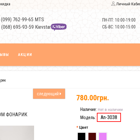
кидка
Личный Каби
 (099) 762-99-65 MTS
ПН-ПТ: 10:00-19:00
 (068) 695-93-59 Kievstar
СБ-ВС: 10:00-15:00
ЗЫВЫ
АКЦИИ
арик
следующий
780.00грн.
Наличие:
Нет в наличии
ОМ ФОНАРИК
An-3038
Модель:
Цвет