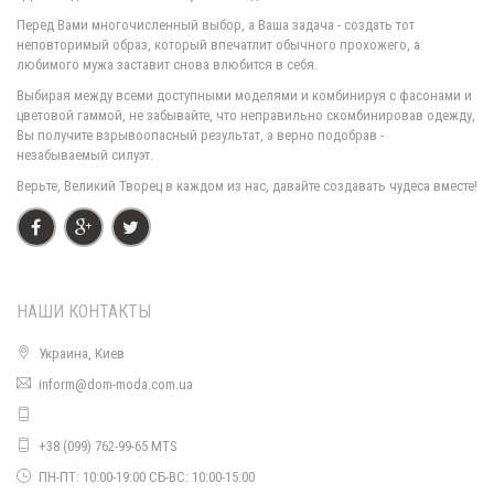
Перед Вами многочисленный выбор, а Ваша задача - создать тот
неповторимый образ, который впечатлит обычного прохожего, а
любимого мужа заставит снова влюбится в себя.
Женский деловой костюм с платьем и пиджаком большого размера
Выбирая между всеми доступными моделями и комбинируя с фасонами и
850.00грн.
680.00грн.
цветовой гаммой, не забывайте, что неправильно скомбинировав одежду,
Вы получите взрывоопасный результат, а верно подобрав -
незабываемый силуэт.
Верьте, Великий Творец в каждом из нас, давайте создавать чудеса вместе!
НАШИ КОНТАКТЫ
Украина, Киев
inform@dom-moda.com.ua
Деловой костюм с юбкой и пиджаком
1490.00грн.
+38 (099) 762-99-65 MTS
ПН-ПТ: 10:00-19:00 СБ-ВС: 10:00-15:00