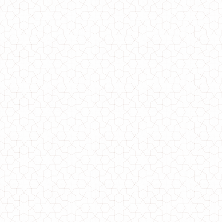
Деловой брючный костюм для офиса
1600.00грн.
Женский деловой костюм с брюками и пиджаком