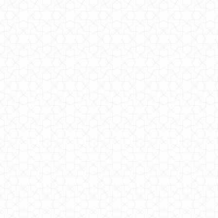
Женское теплое платье оверсайз норма и батал
680.00грн.
Женское платье гольф теплое большого размера
550.00грн.