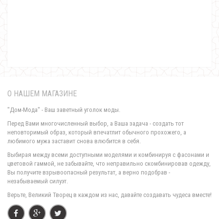
Женское короткое нарядное платье с украшением
570.00грн.
О НАШЕМ МАГАЗИНЕ
"Дом-Мода" - Ваш заветный уголок моды.
Перед Вами многочисленный выбор, а Ваша задача - создать тот
неповторимый образ, который впечатлит обычного прохожего, а
любимого мужа заставит снова влюбится в себя.
Вечернее короткое платье женское кружевное
Выбирая между всеми доступными моделями и комбинируя с фасонами и
1000.00грн.
цветовой гаммой, не забывайте, что неправильно скомбинировав одежду,
Вы получите взрывоопасный результат, а верно подобрав -
незабываемый силуэт.
Верьте, Великий Творец в каждом из нас, давайте создавать чудеса вместе!