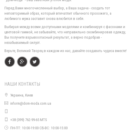
Перед Вами многочисленный выбор, а Ваша задача - создать тот
неповторимый образ, который впечатлит обычного прохожего, а
любимого мужа заставит снова влюбится в себя.
Выбирая между всеми доступными моделями и комбинируя с фасонами и
цветовой гаммой, не забывайте, что неправильно скомбинировав одежду,
Вы получите взрывоопасный результат, а верно подобрав -
незабываемый силуэт.
Верьте, Великий Творец в каждом из нас, давайте создавать чудеса вместе!
НАШИ КОНТАКТЫ
Украина, Киев
inform@dom-moda.com.ua
+38 (099) 762-99-65 MTS
ПН-ПТ: 10:00-19:00 СБ-ВС: 10:00-15:00