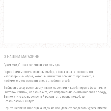
Двубортное модное пальто в клетку "Беатрис"
1570.00грн.
О НАШЕМ МАГАЗИНЕ
"Дом-Мода" - Ваш заветный уголок моды.
Перед Вами многочисленный выбор, а Ваша задача - создать тот
неповторимый образ, который впечатлит обычного прохожего, а
любимого мужа заставит снова влюбится в себя.
Выбирая между всеми доступными моделями и комбинируя с фасонами и
цветовой гаммой, не забывайте, что неправильно скомбинировав одежду,
Вы получите взрывоопасный результат, а верно подобрав -
незабываемый силуэт.
Верьте, Великий Творец в каждом из нас, давайте создавать чудеса вместе!