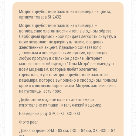
Модное двубортное пальто из кашемира - 3 цвета,
артикул товара St-2432
Модное двубортное пальто из кашемира —
воплощение элегантности и тепла в одном образе.
Свободный прямой крой придаёт лёгкость силуэту, а
пояс позволяет подчеркнуть талию, создавая
женственный акцент. Идеально сочетается с
деловыми и повседневными луками, превращая
любую прогулку в стильное дефиле. Интернет
магазин женской одежды "Дом-Мода" рекомендует
всем модницам, которые любят элегантно
одеваться, купить модное двубортное пальто из
кашемира, которое выполнено в свободном, прямом
крое с отложным воротником. Модель застегивается
на пуговицы, есть пояс.
Двубортное модное пальто из кашемира
изготовлено из ткани - итальянский кашемир.
Размерный ряд: S-M, L-XL, XXL-3XL.
Фото реал.
Длина изделия S-M = 83 см, L-XL = 84 см, XXL-3XL = 84