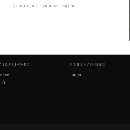
1380.00грн.
о
ПН-ПТ: 10:00-19:00 СБ-ВС: 10:00-15:00
А ПОДДЕРЖКИ
ДОПОЛНИТЕЛЬНО
Молодежная зимняя куртка удлиненного кроя
я связь
Акции
1140.00грн.
айта