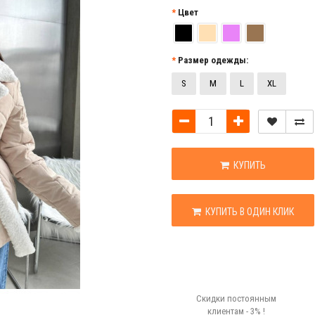
Цвет
Размер одежды:
S
M
L
XL
КУПИТЬ
КУПИТЬ В ОДИН КЛИК
Скидки постоянным
клиентам - 3% !