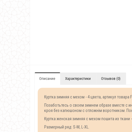
Описание
Характеристики
Отзывов (0)
Куртка зимняя с мехом - 4 цвета, артикул товара 
Позаботьтесь о своем зимнем образе вместе с и
кроя без капюшоном с отложнім воротником. Пояс
Куртка женская зимняя с мехом пошита из ткани 
Размерный ряд: S-M, L-XL.