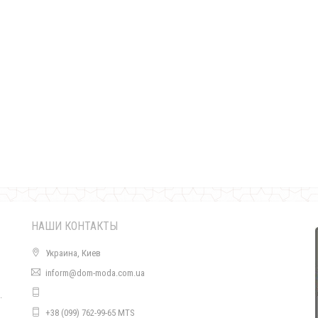
Серая зимняя куртка женская
1440.00грн.
НАШИ КОНТАКТЫ
Украина, Киев
inform@dom-moda.com.ua
.
Зимняя куртка для девушек с натуральным мехом
+38 (099) 762-99-65 MTS