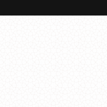
Зимняя черная куртка с надписями
1550.00грн.
1400.00грн.
Удлиненная куртка зимняя с холлофайбером
510.00грн.