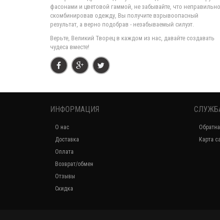
фасонами и цветовой гаммой, не забывайте, что неправильн
скомбинировав одежду, Вы получите взрывоопасный
результат, а верно подобрав - незабываемый силуэт.
Верьте, Великий Творец в каждом из нас, давайте создавать
чудеса вместе!
ИНФОРМАЦИЯ
СЛУЖБ
О нас
Обратна
Доставка
Карта с
Оплата
Возврат/обмен
Отзывы
Скидка