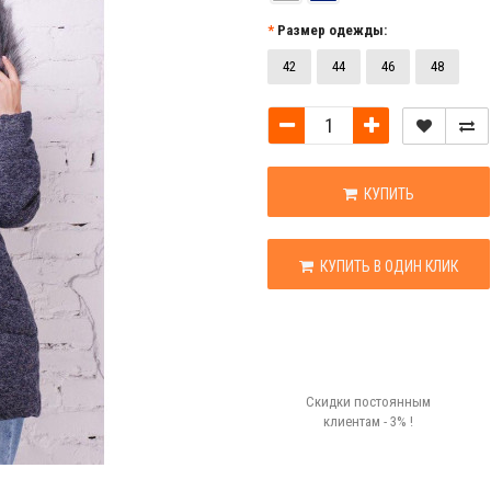
Размер одежды:
42
44
46
48
КУПИТЬ
КУПИТЬ В ОДИН КЛИК
Скидки постоянным
клиентам - 3% !