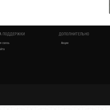
А ПОДДЕРЖКИ
ДОПОЛНИТЕЛЬНО
Молодежная зимняя куртка удлиненного кроя
я связь
Акции
1140.00грн.
айта