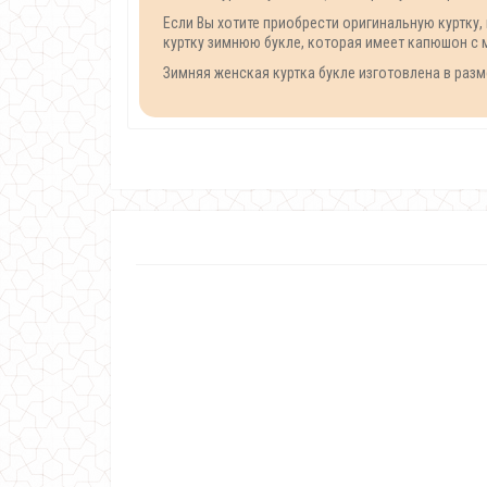
Если Вы хотите приобрести оригинальную куртку
куртку зимнюю букле, которая имеет капюшон с м
Зимняя женская куртка букле изготовлена в размера