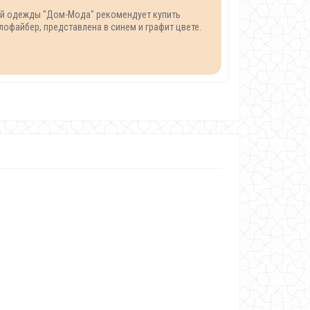
кой одежды "Дом-Мода" рекомендует купить
лофайбер, представлена в синем и графит цвете.