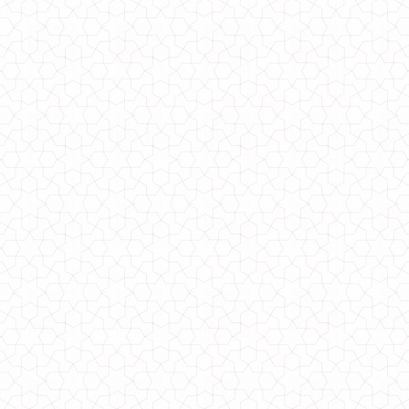
Зимняя черная куртка с надписями
1550.00грн.
1400.00грн.
Удлиненная куртка зимняя с холлофайбером
510.00грн.