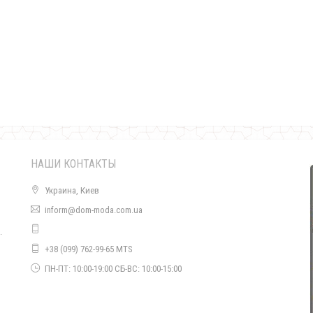
Серая зимняя куртка женская
1440.00грн.
НАШИ КОНТАКТЫ
Украина, Киев
inform@dom-moda.com.ua
.
Зимняя куртка для девушек с натуральным мехом
+38 (099) 762-99-65 MTS
1380.00грн.
о
ПН-ПТ: 10:00-19:00 СБ-ВС: 10:00-15:00