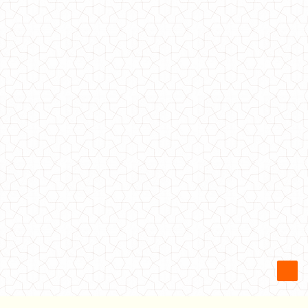
Стильный женский облегающий гольф
640.00грн.
Стильный трикотажный гольф в орнамент
270.00грн.