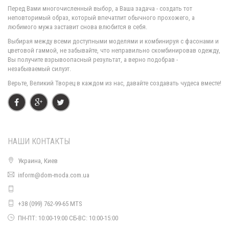
Перед Вами многочисленный выбор, а Ваша задача - создать тот
неповторимый образ, который впечатлит обычного прохожего, а
любимого мужа заставит снова влюбится в себя.
Стильный трикотажный гольф в рубчик большого размера
Выбирая между всеми доступными моделями и комбинируя с фасонами и
720.00грн.
цветовой гаммой, не забывайте, что неправильно скомбинировав одежду,
Вы получите взрывоопасный результат, а верно подобрав -
незабываемый силуэт.
Верьте, Великий Творец в каждом из нас, давайте создавать чудеса вместе!
НАШИ КОНТАКТЫ
Украина, Киев
inform@dom-moda.com.ua
Стильный теплый гольф большого размера
650.00грн.
+38 (099) 762-99-65 MTS
ПН-ПТ: 10:00-19:00 СБ-ВС: 10:00-15:00