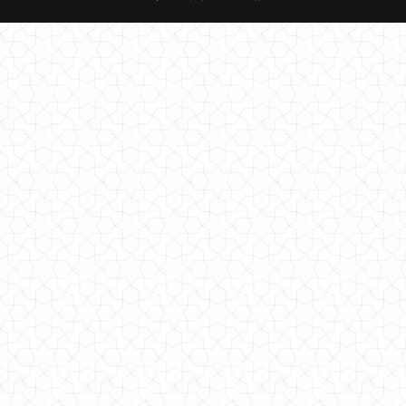
Стильный трикотажный гольф хомут большого размера
690.00грн.
Стильный женский гольф с длинным рукавом
470.00грн.