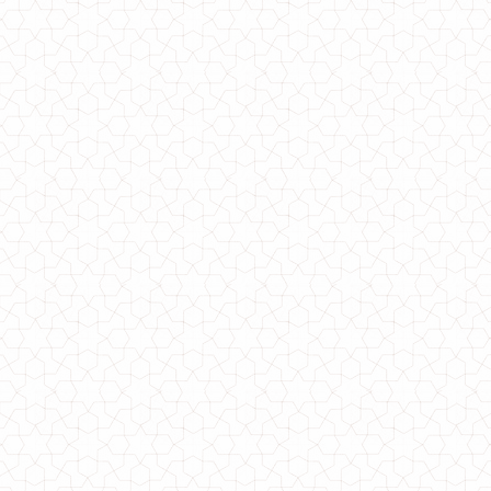
Модное женское пальто оверсайз с меховыми помпонами
870.00грн.
Зимнее женское пальто на синтепоне черного цвета
740.00грн.