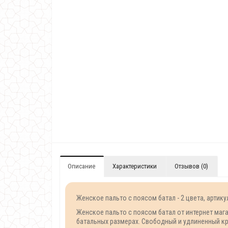
Описание
Характеристики
Отзывов (0)
Женское пальто с поясом батал - 2 цвета, артику
Женское пальто с поясом батал от интернет мага
батальных размерах. Свободный и удлиненный кр