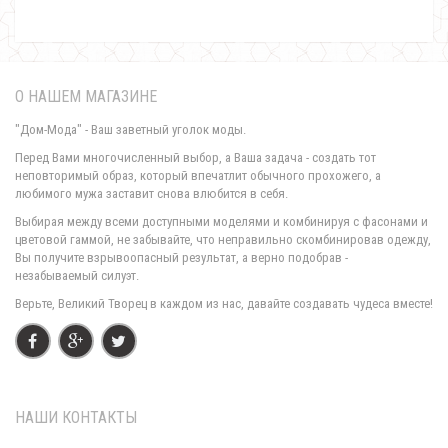
О НАШЕМ МАГАЗИНЕ
"Дом-Мода" - Ваш заветный уголок моды.
Перед Вами многочисленный выбор, а Ваша задача - создать тот
неповторимый образ, который впечатлит обычного прохожего, а
любимого мужа заставит снова влюбится в себя.
Теплый кардиган на пуговицах большого размера
Выбирая между всеми доступными моделями и комбинируя с фасонами и
960.00грн.
цветовой гаммой, не забывайте, что неправильно скомбинировав одежду,
Вы получите взрывоопасный результат, а верно подобрав -
незабываемый силуэт.
Верьте, Великий Творец в каждом из нас, давайте создавать чудеса вместе!
НАШИ КОНТАКТЫ