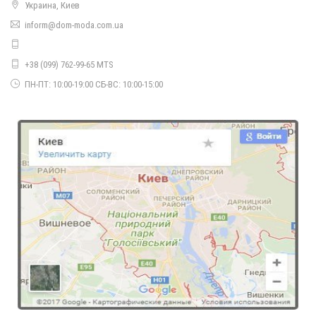
Украина, Киев
inform@dom-moda.com.ua
Теплый кардиган букле большого размера
790.00грн.
+38 (099) 762-99-65 MTS
Теплый кардиган крупной вязки
ПН-ПТ: 10:00-19:00 СБ-ВС: 10:00-15:00
690.00грн.
Теплый женский молодежный кардиган со спущенным рукавом
680.00грн.