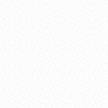
Теплый костюм из ангоры в спортивном стиле
720.00грн.