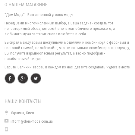
О НАШЕМ МАГАЗИНЕ
"Дом-Мода" - Ваш заветный уголок моды.
Перед Вами многочисленный выбор, а Ваша задача - создать тот
неповторимый образ, который впечатлит обычного прохожего, а
любимого мужа заставит снова влюбится в себя.
Теплый женский костюм платье майка и кофта
Выбирая между всеми доступными моделями и комбинируя с фасонами и
750.00грн.
цветовой гаммой, не забывайте, что неправильно скомбинировав одежду,
Вы получите взрывоопасный результат, а верно подобрав -
незабываемый силуэт.
Верьте, Великий Творец в каждом из нас, давайте создавать чудеса вместе!
НАШИ КОНТАКТЫ
Украина, Киев
inform@dom-moda.com.ua
Теплый женский костюм букле для офиса
990.00грн.