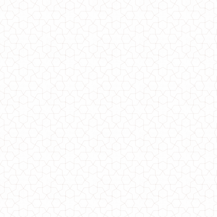
Женский теплый костюм тройка с юбкой
840.00грн.
Теплый костюм из ангоры в спортивном стиле
720.00грн.