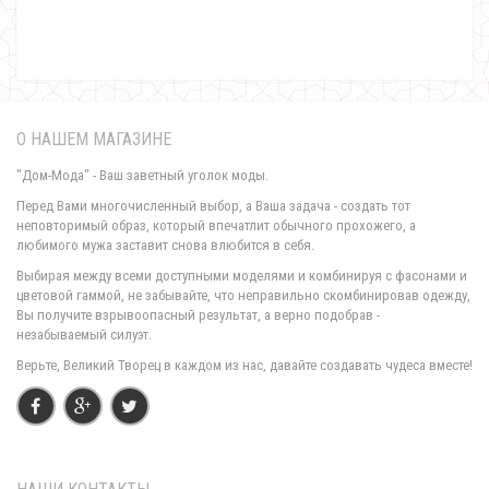
О НАШЕМ МАГАЗИНЕ
"Дом-Мода" - Ваш заветный уголок моды.
Перед Вами многочисленный выбор, а Ваша задача - создать тот
неповторимый образ, который впечатлит обычного прохожего, а
любимого мужа заставит снова влюбится в себя.
Теплый женский костюм платье майка и кофта
Выбирая между всеми доступными моделями и комбинируя с фасонами и
750.00грн.
цветовой гаммой, не забывайте, что неправильно скомбинировав одежду,
Вы получите взрывоопасный результат, а верно подобрав -
незабываемый силуэт.
Верьте, Великий Творец в каждом из нас, давайте создавать чудеса вместе!