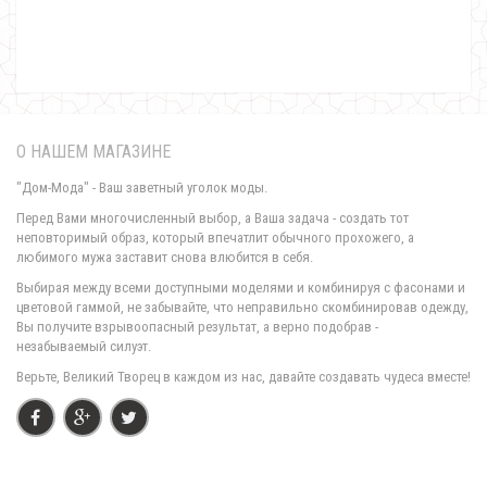
Женская трикотажная кофта кардиган большого размера
440.00грн.
О НАШЕМ МАГАЗИНЕ
"Дом-Мода" - Ваш заветный уголок моды.
Перед Вами многочисленный выбор, а Ваша задача - создать тот
неповторимый образ, который впечатлит обычного прохожего, а
любимого мужа заставит снова влюбится в себя.
Выбирая между всеми доступными моделями и комбинируя с фасонами и
цветовой гаммой, не забывайте, что неправильно скомбинировав одежду,
Вы получите взрывоопасный результат, а верно подобрав -
незабываемый силуэт.
Женская трикотажная кофта с воланом
Верьте, Великий Творец в каждом из нас, давайте создавать чудеса вместе!
420.00грн.