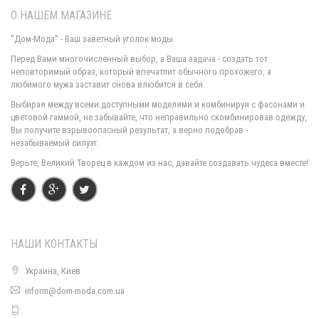
О НАШЕМ МАГАЗИНЕ
"Дом-Мода" - Ваш заветный уголок моды.
Перед Вами многочисленный выбор, а Ваша задача - создать тот
неповторимый образ, который впечатлит обычного прохожего, а
любимого мужа заставит снова влюбится в себя.
Женская кофта с рубашкой "Имитация"
Выбирая между всеми доступными моделями и комбинируя с фасонами и
650.00грн.
цветовой гаммой, не забывайте, что неправильно скомбинировав одежду,
Вы получите взрывоопасный результат, а верно подобрав -
незабываемый силуэт.
Теплая женская кофта с хомутом
Верьте, Великий Творец в каждом из нас, давайте создавать чудеса вместе!
410.00грн.
НАШИ КОНТАКТЫ
Украина, Киев
inform@dom-moda.com.ua