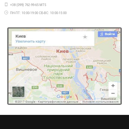
+38 (099) 762-99-65 MTS
Женская стильная кофта с баской
ПН-ПТ: 10:00-19:00 СБ-ВС: 10:00-15:00
650.00грн.
Недорогая женская кофта с портупеей
390.00грн.
Трикотажная женская кофта с вышивкой
490.00грн.