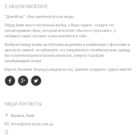
О НАШЕМ МАГАЗИНЕ
"Дом-Мода" - Ваш заветный уголок моды.
Перед Вами многочисленный выбор, а Ваша задача - создать тот
неповторимый образ, который впечатлит обычного прохожего, а
любимого мужа заставит снова влюбится в себя.
Женское короткое платье без рукавов "Элегантное"
Выбирая между всеми доступными моделями и комбинируя с фасонами и
570.00грн.
цветовой гаммой, не забывайте, что неправильно скомбинировав одежду,
Вы получите взрывоопасный результат, а верно подобрав -
незабываемый силуэт.
Верьте, Великий Творец в каждом из нас, давайте создавать чудеса вместе!
НАШИ КОНТАКТЫ
Украина, Киев
inform@dom-moda.com.ua
Элегантное женское платье футляр со вставками из гипюра
600.00грн.